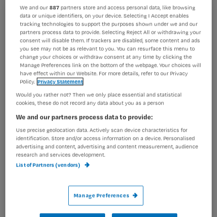
alert aan het werk te gaan. Wil je alles
We and our
887
partners store and access personal data, like browsing
data or unique identifiers, on your device. Selecting I Accept enables
uit je dutje halen? Dan kun je een app
Registreren
tracking technologies to support the purposes shown under we and our
(programma) gebruiken om je
partners process data to provide. Selecting Reject All or withdrawing your
Wil je dit artikel lezen?
consent will disable them. If trackers are disabled, some content and ads
hersenen in de
you see may not be as relevant to you. You can resurface this menu to
change your choices or withdraw consent at any time by clicking the
Maak gratis een account aan en lees 2
…
Manage Preferences link on the bottom of the webpage. Your choices will
artikelen gratis per maand
have effect within our Website. For more details, refer to our Privacy
Policy.
Privacy Statement
Al een account of abonnement?
Log dan in
Would you rather not? Then we only place essential and statistical
cookies, these do not record any data about you as a person
We and our partners process data to provide:
Wat
Use precise geolocation data. Actively scan device characteristics for
identification. Store and/or access information on a device. Personalised
is
advertising and content, advertising and content measurement, audience
je
research and services development.
e-
List of Partners (vendors)
Kies
mailadres?
je
*
Manage Preferences
wachtwoord