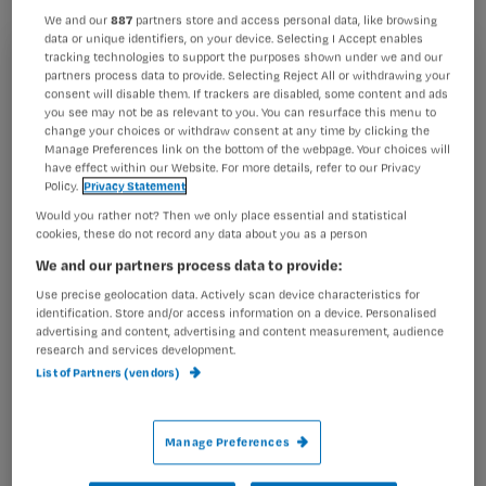
weer niet.
We and our
887
partners store and access personal data, like browsing
data or unique identifiers, on your device. Selecting I Accept enables
tracking technologies to support the purposes shown under we and our
Registreren
partners process data to provide. Selecting Reject All or withdrawing your
consent will disable them. If trackers are disabled, some content and ads
Wil je dit artikel lezen?
you see may not be as relevant to you. You can resurface this menu to
We kennen allemaal wel het dilemma: wat moet ik hier
change your choices or withdraw consent at any time by clicking the
nou
Manage Preferences link on the bottom of the webpage. Your choices will
Maak gratis een account aan en lees 2
…
have effect within our Website. For more details, refer to our Privacy
artikelen gratis per maand
Policy.
Privacy Statement
Would you rather not? Then we only place essential and statistical
Al een account of abonnement?
Log dan in
cookies, these do not record any data about you as a person
We and our partners process data to provide:
Use precise geolocation data. Actively scan device characteristics for
identification. Store and/or access information on a device. Personalised
Wat
advertising and content, advertising and content measurement, audience
is
research and services development.
je
List of Partners (vendors)
e-
Kies
mailadres?
Manage Preferences
je
*
wachtwoord