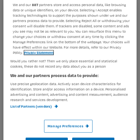
broekriem aangetrokken moet
We and our
887
partners store and access personal data, like browsing
data or unique identifiers, on your device. Selecting I Accept enables
worden. Dat het kerstpakket in stijl
Registreren
tracking technologies to support the purposes shown under we and our
met de bezuinigingen aangepast is,
partners process data to provide. Selecting Reject All or withdrawing your
Wil je dit artikel lezen?
consent will disable them. If trackers are disabled, some content and ads
dat de bijscholingen op een
you see may not be as relevant to you. You can resurface this menu to
change your choices or withdraw consent at any time by clicking the
Maak gratis een account aan en lees 2
…
Manage Preferences link on the bottom of the webpage. Your choices will
artikelen gratis per maand
have effect within our Website. For more details, refer to our Privacy
Policy.
Privacy Statement
Al een account of abonnement?
Log dan in
Would you rather not? Then we only place essential and statistical
cookies, these do not record any data about you as a person
We and our partners process data to provide:
Wat
Use precise geolocation data. Actively scan device characteristics for
identification. Store and/or access information on a device. Personalised
is
advertising and content, advertising and content measurement, audience
je
research and services development.
e-
List of Partners (vendors)
Kies
mailadres?
je
*
Manage Preferences
wachtwoord