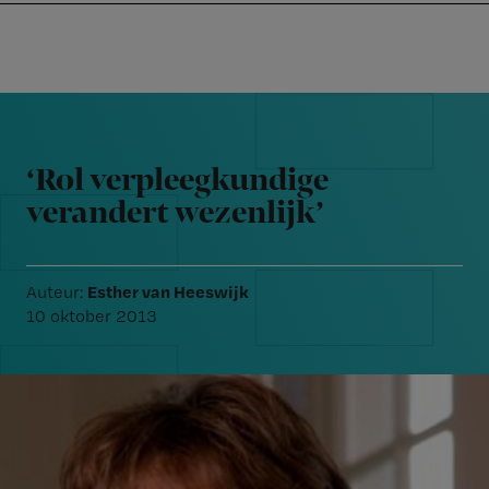
Nursing
W
Skip
Skip
Skip
voor
m
Inloggen
to
to
to
verpleegkundigen
wi
primary
main
footer
jo
navigation
content
Reader
st
Interactions
be
‘Rol verpleegkundige
verandert wezenlijk’
Esther van Heeswijk
Auteur:
10 oktober 2013