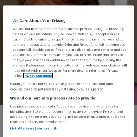
We Care About Your Privacy
We and our
889
partners store and access personal data, like browsing
data or unique identifiers, on your device. Selecting I Accept enables
tracking technologies to support the purposes shown under we and our
partners process data to provide. Selecting Reject All or withdrawing your
consent will disable them. If trackers are disabled, some content and ads
you see may not be as relevant to you. You can resurface this menu to
change your choices or withdraw consent at any time by clicking the
Manage Preferences link on the bottom of the webpage. Your choices will
have effect within our Website. For more details, refer to our Privacy
Policy.
Privacy Statement
Would you rather not? Then we only place essential and statistical
cookies, these do not record any data about you as a person
We and our partners process data to provide:
Use precise geolocation data. Actively scan device characteristics for
identification. Store and/or access information on a device. Personalised
‘Rol verpleegkundige verandert wezenlijk’
advertising and content, advertising and content measurement, audience
research and services development.
List of Partners (vendors)