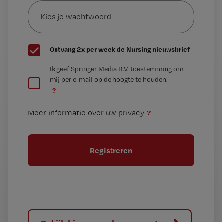
Kies
mailadres?
je
*
wachtwoord
G
Ontvang 2x per week de Nursing nieuwsbrief
e
G
Ik geef Springer Media B.V. toestemming om
e
mij per e-mail op de hoogte te houden.
e
n
?
e
t
n
i
?
Meer informatie over uw privacy
t
t
i
e
t
l
e
l
?