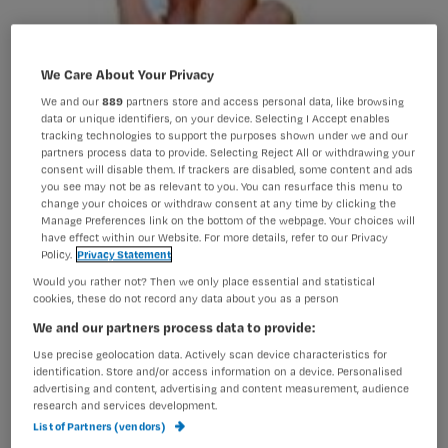
We Care About Your Privacy
We and our
889
partners store and access personal data, like browsing
data or unique identifiers, on your device. Selecting I Accept enables
tracking technologies to support the purposes shown under we and our
partners process data to provide. Selecting Reject All or withdrawing your
consent will disable them. If trackers are disabled, some content and ads
you see may not be as relevant to you. You can resurface this menu to
change your choices or withdraw consent at any time by clicking the
Manage Preferences link on the bottom of the webpage. Your choices will
have effect within our Website. For more details, refer to our Privacy
Policy.
Privacy Statement
Would you rather not? Then we only place essential and statistical
cookies, these do not record any data about you as a person
De Unie wil zorgCAO op maat invoeren
We and our partners process data to provide:
Use precise geolocation data. Actively scan device characteristics for
identification. Store and/or access information on a device. Personalised
advertising and content, advertising and content measurement, audience
Vakbond De Unie zal inzetten op
research and services development.
List of Partners (vendors)
werkafspraken op maat voor elke