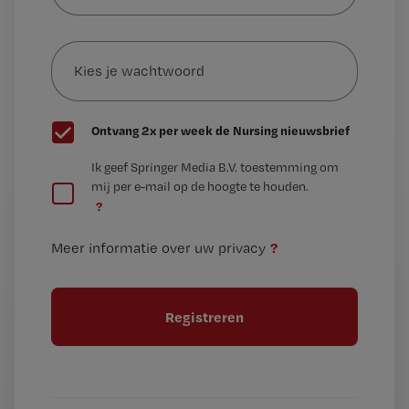
e-
Kies
mailadres?
je
*
wachtwoord
G
Ontvang 2x per week de Nursing nieuwsbrief
e
G
Ik geef Springer Media B.V. toestemming om
e
mij per e-mail op de hoogte te houden.
e
n
?
e
t
n
i
?
Meer informatie over uw privacy
t
t
i
e
t
l
e
l
?