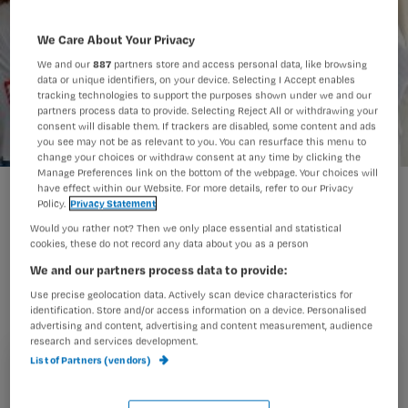
We Care About Your Privacy
We and our
887
partners store and access personal data, like browsing
data or unique identifiers, on your device. Selecting I Accept enables
tracking technologies to support the purposes shown under we and our
partners process data to provide. Selecting Reject All or withdrawing your
consent will disable them. If trackers are disabled, some content and ads
you see may not be as relevant to you. You can resurface this menu to
change your choices or withdraw consent at any time by clicking the
Manage Preferences link on the bottom of the webpage. Your choices will
De vijf verpleegkundige rollen bij visitelopen
have effect within our Website. For more details, refer to our Privacy
Policy.
Privacy Statement
Would you rather not? Then we only place essential and statistical
cookies, these do not record any data about you as a person
1 Zorgverlener
We and our partners process data to provide:
Use precise geolocation data. Actively scan device characteristics for
identification. Store and/or access information on a device. Personalised
advertising and content, advertising and content measurement, audience
research and services development.
Artsen vergeten soms de mens achter de labuitslagen,
List of Partners (vendors)
omdat ze nauwelijks patiëntengezichten zien.’ Dat
Registreren
‘gezicht’ moet de verpleegkundige daarom concreet en in