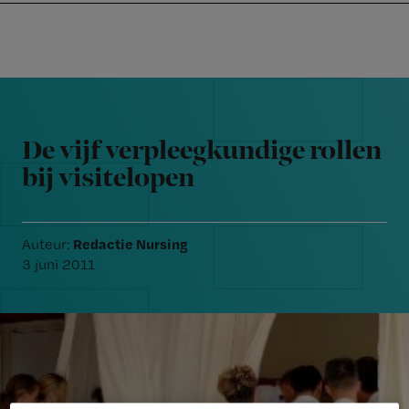
Nursing
W
Skip
Skip
Skip
voor
m
Inloggen
to
to
to
verpleegkundigen
wi
primary
main
footer
jo
navigation
content
Reader
st
Interactions
be
De vijf verpleegkundige rollen
bij visitelopen
Redactie Nursing
Auteur:
3 juni 2011