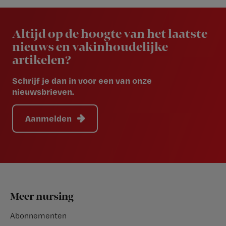
Newsletter
Altijd op de hoogte van het laatste
nieuws en vakinhoudelijke
artikelen?
Schrijf je dan in voor een van onze
nieuwsbrieven.
Aanmelden
Footer
Meer nursing
Abonnementen