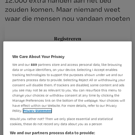
12.000 extra handen aan het bed
zouden komen. Maar niemand weet
waar die mensen nou vandaan moeten
komen. Nu worden postbodes
omgeschoold voor een baan in de
Registreren
ouderenzorg.
Wil je dit artikel lezen?
We Care About Your Privacy
Maak gratis een account aan en lees 2
…
We and our
889
partners store and access personal data, like browsing
data or unique identifiers, on your device. Selecting I Accept enables
artikelen gratis per maand
tracking technologies to support the purposes shown under we and our
partners process data to provide. Selecting Reject All or withdrawing your
Al een account of abonnement?
Log dan in
consent will disable them. If trackers are disabled, some content and ads
you see may not be as relevant to you. You can resurface this menu to
change your choices or withdraw consent at any time by clicking the
Manage Preferences link on the bottom of the webpage. Your choices will
have effect within our Website. For more details, refer to our Privacy
Wat
Policy.
Privacy Statement
is
Would you rather not? Then we only place essential and statistical
je
cookies, these do not record any data about you as a person
e-
We and our partners process data to provide: