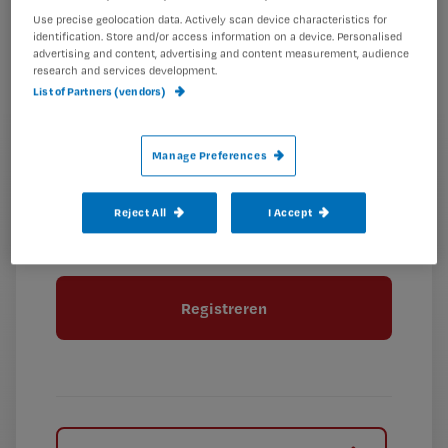
Kies
mailadres?
Use precise geolocation data. Actively scan device characteristics for
je
*
identification. Store and/or access information on a device. Personalised
wachtwoord
advertising and content, advertising and content measurement, audience
research and services development.
List of Partners (vendors)
G
Ontvang 2x per week de Nursing nieuwsbrief
e
G
Ik geef Springer Media B.V. toestemming om
e
Manage Preferences
mij per e-mail op de hoogte te houden.
e
n
?
e
t
Reject All
I Accept
n
i
?
Meer informatie over uw privacy
t
t
i
e
t
l
e
l
?