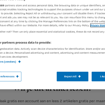
889
partners store and access personal data, like browsing data or unique identifiers, on
Accept enables tracking technologies to support the purposes shown under we and our 
 to provide. Selecting Reject All or withdrawing your consent will disable them. If tracker
Nienke Berends
9 oktober 2
Auteur:
t and ads you see may not be as relevant to you. You can resurface this menu to chan
consent at any time by clicking the Manage Preferences link on the bottom of the webp
have effect within our Website. For more details, refer to our Privacy Policy.
Privacy Sta
ther not? Then we only place essential and statistical cookies, these do not record any
r partners process data to provide:
geolocation data. Actively scan device characteristics for identification. Store and/or ac
Er gaat definitief een streep door het wet
on a device. Personalised advertising and content, advertising and content measuremen
functiedifferentiatie van verpleegkundige
d services development.
ners (vendors)
Bruins betreft terug naar de verpleegkun
reageren verpleegkundigen vooral opgelu
references
Reject All
I A
Registreren
Wil je dit artikel lezen?
aak gratis een account aan en lees 2 artikelen gratis per maa