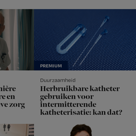
Duurzaamheid
mière
Herbruikbare katheter
e en
gebruiken voor
eve zorg
intermitterende
katheterisatie: kan dat?