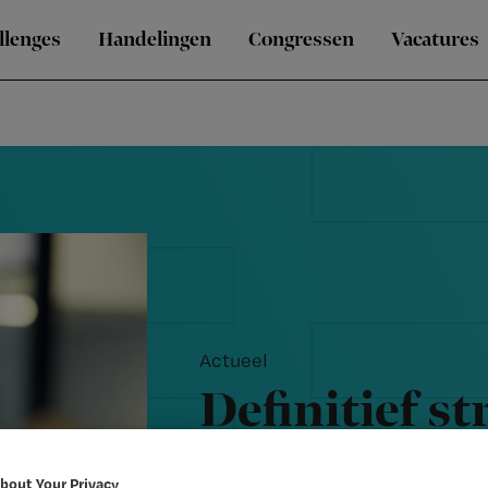
llenges
Handelingen
Congressen
Vacatures
Actueel
Definitief st
verpleegkun
bout Your Privacy