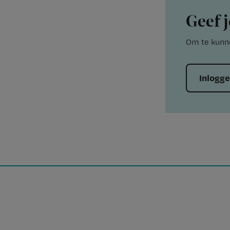
Geef j
Om te kunne
Inlogg