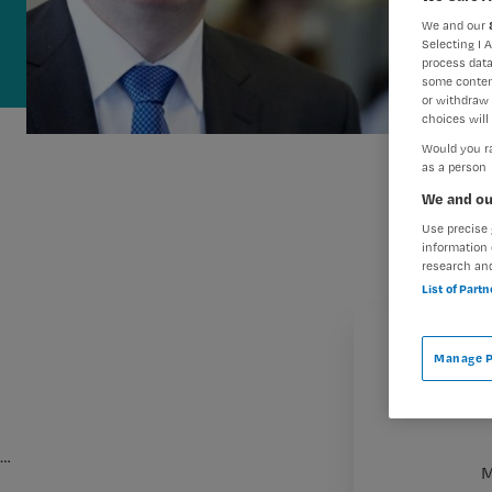
We and our
Selecting I 
process data
some conten
or withdraw 
choices will 
Would you ra
as a person
We and ou
Use precise 
information 
research an
List of Part
Manage P
…
M