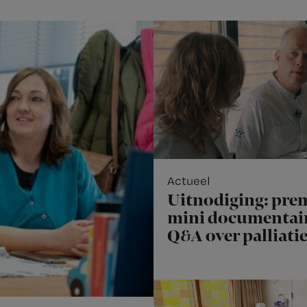
Actueel
Uitnodiging: pre
mini documentair
Q&A over palliati