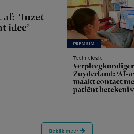
 af: ‘Inzet
t idee’
Technologie
Verpleegkundige
Zuyderland: ‘AI-a
maakt contact me
patiënt betekenis
Bekijk meer