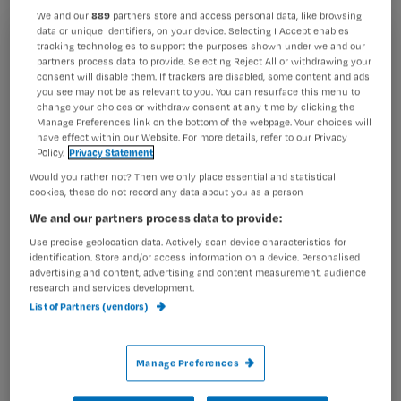
We and our
889
partners store and access personal data, like browsing
data or unique identifiers, on your device. Selecting I Accept enables
tracking technologies to support the purposes shown under we and our
Registreren
partners process data to provide. Selecting Reject All or withdrawing your
Het akkoord is afgesloten door de bonden CNV Publieke
consent will disable them. If trackers are disabled, some content and ads
Wil je dit artikel lezen?
Zaak, NU’91 en FBZ. Abvakabo FNV heeft zich niet bij het
you see may not be as relevant to you. You can resurface this menu to
akkoord aangesloten. Onder
change your choices or withdraw consent at any time by clicking the
Manage Preferences link on the bottom of the webpage. Your choices will
Maak gratis een account aan en lees 2
…
have effect within our Website. For more details, refer to our Privacy
artikelen gratis per maand
Policy.
Privacy Statement
Would you rather not? Then we only place essential and statistical
Al een account of abonnement?
Log dan in
cookies, these do not record any data about you as a person
We and our partners process data to provide:
Use precise geolocation data. Actively scan device characteristics for
Wat
identification. Store and/or access information on a device. Personalised
advertising and content, advertising and content measurement, audience
is
research and services development.
je
List of Partners (vendors)
e-
Kies
mailadres?
je
*
Manage Preferences
wachtwoord