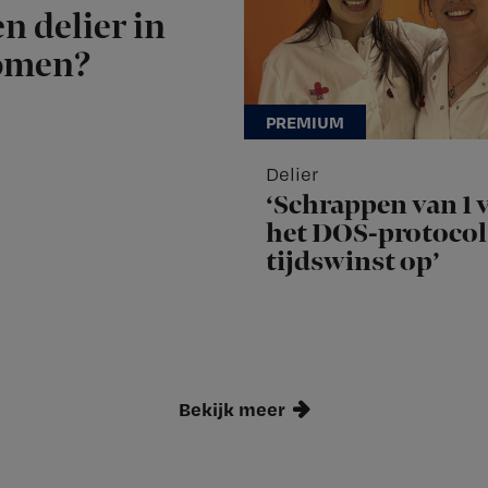
n delier in
komen?
Delier
‘Schrappen van 1 v
het DOS-protocol 
tijdswinst op’
Bekijk meer