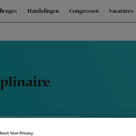
llenges
Handelingen
Congressen
Vacatures
iplinaire
bout Your Privacy