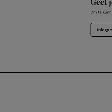
Geef j
Om te kunne
Inlogg