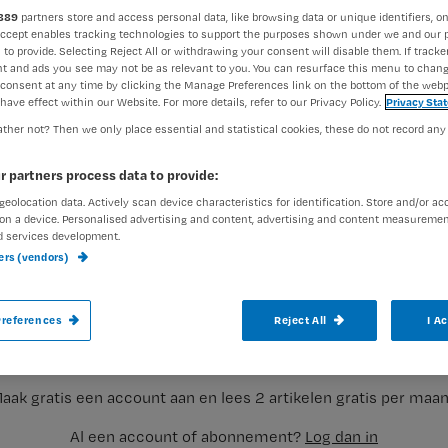
889
partners store and access personal data, like browsing data or unique identifiers, on
Accept enables tracking technologies to support the purposes shown under we and our 
 to provide. Selecting Reject All or withdrawing your consent will disable them. If tracker
t and ads you see may not be as relevant to you. You can resurface this menu to chan
consent at any time by clicking the Manage Preferences link on the bottom of the webp
have effect within our Website. For more details, refer to our Privacy Policy.
Privacy Sta
ther not? Then we only place essential and statistical cookies, these do not record any
De wetenschappelijke basis voor verpleegku
r partners process data to provide:
beperkt, vermeldt de richtlijn.
geolocation data. Actively scan device characteristics for identification. Store and/or ac
on a device. Personalised advertising and content, advertising and content measuremen
d services development.
ners (vendors)
Wel is aannemelijk dat interventieprogramma’s de incidentie
Registreren
screeningsinstrumenten voor opsporing van risicopatiënten z
references
Reject All
I A
Wil je dit artikel lezen?
aak gratis een account aan en lees 2 artikelen gratis per maa
Al een account of abonnement?
Log dan in