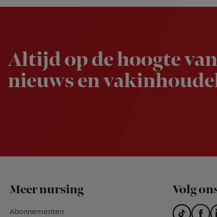
Newsletter
Altijd op de hoogte van
nieuws en vakinhoudel
Footer
Meer nursing
Volg on
Abonnementen