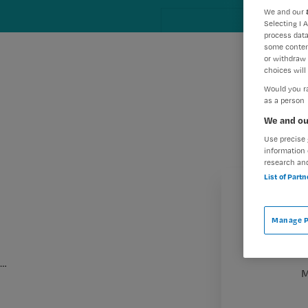
We and our
Selecting I 
process data
some conten
or withdraw 
choices will 
Would you ra
as a person
We and ou
Use precise 
information 
research an
List of Part
Manage P
…
M