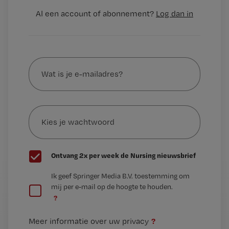
Al een account of abonnement?
Log dan in
Wat
is
je
e-
Kies
mailadres?
je
*
wachtwoord
G
Ontvang 2x per week de Nursing nieuwsbrief
e
G
Ik geef Springer Media B.V. toestemming om
e
mij per e-mail op de hoogte te houden.
e
n
?
e
t
n
i
?
Meer informatie over uw privacy
t
t