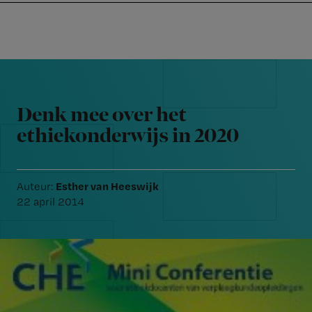
Nursing
W
Skip
Skip
Skip
voor
m
Inloggen
to
to
to
verpleegkundigen
wi
primary
main
footer
jo
navigation
content
Reader
st
Interactions
be
Denk mee over het
ethiekonderwijs in 2020
Esther van Heeswijk
Auteur:
22 april 2014