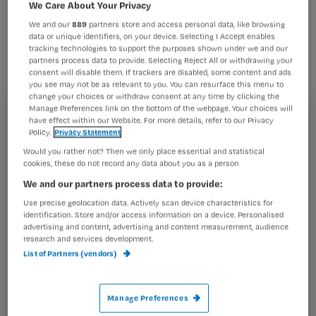
hartpatiënten standaard voorbereiden
We Care About Your Privacy
op een hartoperatie met behulp van de
We and our
889
partners store and access personal data, like browsing
data or unique identifiers, on your device. Selecting I Accept enables
CD Gezonde verbeelding. Hierop staan
tracking technologies to support the purposes shown under we and our
partners process data to provide. Selecting Reject All or withdrawing your
ontspannings- en
consent will disable them. If trackers are disabled, some content and ads
you see may not be as relevant to you. You can resurface this menu to
visualisatieoefeningen die een gunstig
change your choices or withdraw consent at any time by clicking the
Manage Preferences link on the bottom of the webpage. Your choices will
effect hebben op het verminderen van
Registreren
have effect within our Website. For more details, refer to our Privacy
stress voor de operatie.
Policy.
Privacy Statement
Wil je dit artikel lezen?
Would you rather not? Then we only place essential and statistical
cookies, these do not record any data about you as a person
Maak gratis een account aan en lees 2
…
We and our partners process data to provide:
artikelen gratis per maand
Use precise geolocation data. Actively scan device characteristics for
identification. Store and/or access information on a device. Personalised
Al een account of abonnement?
Log dan in
advertising and content, advertising and content measurement, audience
research and services development.
List of Partners (vendors)
Wat
is
Manage Preferences