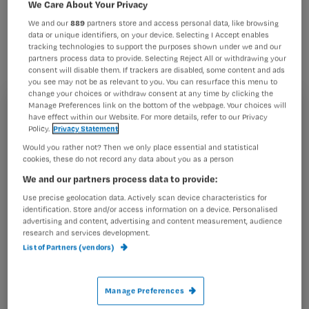
eigen lichaamsvet. Specialisten
We Care About Your Privacy
We and our
889
partners store and access personal data, like browsing
voorspellen dat ze als dertiger of
data or unique identifiers, on your device. Selecting I Accept enables
veertiger een levertransplantatie
tracking technologies to support the purposes shown under we and our
partners process data to provide. Selecting Reject All or withdrawing your
moeten hebben als ze er niks aan
consent will disable them. If trackers are disabled, some content and ads
you see may not be as relevant to you. You can resurface this menu to
doen. De enige remedie is: afvallen.
change your choices or withdraw consent at any time by clicking the
Manage Preferences link on the bottom of the webpage. Your choices will
Registreren
have effect within our Website. For more details, refer to our Privacy
Policy.
Privacy Statement
Wil je dit artikel lezen?
Would you rather not? Then we only place essential and statistical
In
cookies, these do not record any data about you as a person
Maak gratis een account aan en lees 2
…
We and our partners process data to provide:
artikelen gratis per maand
Use precise geolocation data. Actively scan device characteristics for
identification. Store and/or access information on a device. Personalised
Al een account of abonnement?
Log dan in
advertising and content, advertising and content measurement, audience
research and services development.
List of Partners (vendors)
Wat
is
Manage Preferences
je