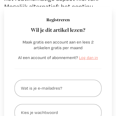
Mogelijk alternatief: het continu
meten via nieuwe technologie.
Registreren
Wil je dit artikel lezen?
Het meten van temperatuur, pols, bloeddruk,
zuurstofsaturatie en ademhaling is
Maak gratis een account aan en lees 2
…
artikelen gratis per maand
Al een account of abonnement?
Log dan in
Wat
is
je
e-
Kies
mailadres?
je
*