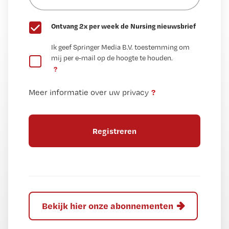
wachtwoord
G
Ontvang 2x per week de Nursing nieuwsbrief
e
G
Ik geef Springer Media B.V. toestemming om
e
mij per e-mail op de hoogte te houden.
e
n
?
e
t
n
i
?
Meer informatie over uw privacy
t
t
i
e
t
l
e
l
?
Bekijk hier onze abonnementen