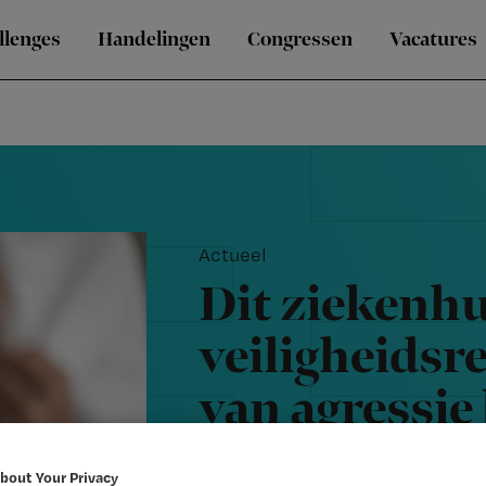
llenges
Handelingen
Congressen
Vacatures
Actueel
Dit ziekenhu
veiligheidsr
van agressie
melden'
bout Your Privacy