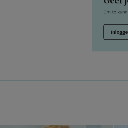
Geef j
Om te kunne
Inlogg