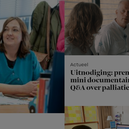
Actueel
Uitnodiging: pre
mini documentair
Q&A over palliati