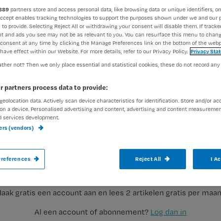
889
partners store and access personal data, like browsing data or unique identifiers, on
Accept enables tracking technologies to support the purposes shown under we and our 
 to provide. Selecting Reject All or withdrawing your consent will disable them. If tracker
Nienke Berends
28 februari 
Auteur:
t and ads you see may not be as relevant to you. You can resurface this menu to chan
consent at any time by clicking the Manage Preferences link on the bottom of the webp
have effect within our Website. For more details, refer to our Privacy Policy.
Privacy Sta
ther not? Then we only place essential and statistical cookies, these do not record any
r partners process data to provide:
geolocation data. Actively scan device characteristics for identification. Store and/or ac
In het Máxima MC in Eindhoven en Veld
on a device. Personalised advertising and content, advertising and content measuremen
d services development.
veiligheidsregisseur zich fulltime bezig m
ners (vendors)
Dat leidde tot heel wat meer meldingen v
Registreren
veiligheidsregisseur Arnold de Lange hoe 
references
Reject All
I A
Wil je dit artikel lezen?
aak gratis een account aan en lees 2 artikelen gratis per maa
Al een account of abonnement?
Log dan in