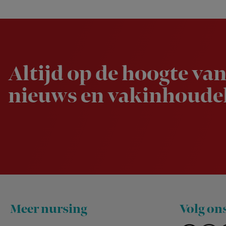
Newsletter
Altijd op de hoogte van
nieuws en vakinhoudel
Footer
Meer nursing
Volg on