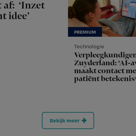
 af: ‘Inzet
t idee’
Technologie
Verpleegkundige
Zuyderland: ‘AI-a
maakt contact me
patiënt betekenis
Bekijk meer