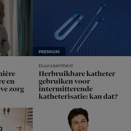
Duurzaamheid
mière
Herbruikbare katheter
e en
gebruiken voor
eve zorg
intermitterende
katheterisatie: kan dat?