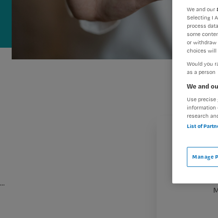
We and our
Selecting I 
process data
some conten
or withdraw 
choices will 
Would you ra
as a person
We and ou
Use precise 
information 
research an
List of Part
Manage P
…
M