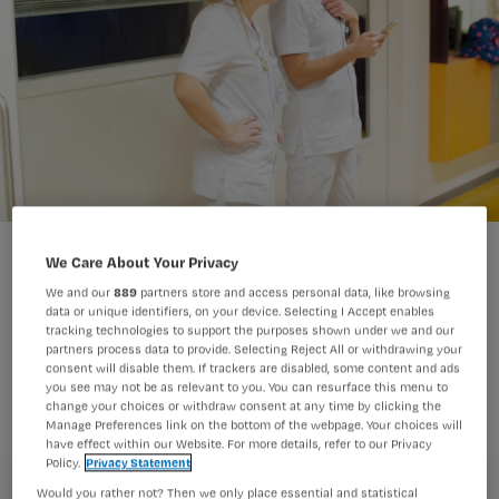
We Care About Your Privacy
We and our
889
partners store and access personal data, like browsing
data or unique identifiers, on your device. Selecting I Accept enables
tracking technologies to support the purposes shown under we and our
Aan het eind van het jaar kijken we
partners process data to provide. Selecting Reject All or withdrawing your
consent will disable them. If trackers are disabled, some content and ads
traditiegetrouw terug op de toppers op
you see may not be as relevant to you. You can resurface this menu to
Nursing.nl. Welke blogs werden dit jaar
change your choices or withdraw consent at any time by clicking the
Manage Preferences link on the bottom of the webpage. Your choices will
het best gelezen?
have effect within our Website. For more details, refer to our Privacy
Policy.
Privacy Statement
Registreren
Would you rather not? Then we only place essential and statistical