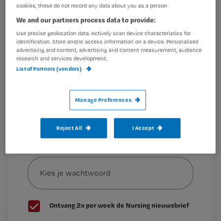
cookies, these do not record any data about you as a person
Wil je dit artikel lezen?
1.
Gastblog Caren: ‘Waarom mijn collega’s afscheid
We and our partners process data to provide:
nemen van de verpleging’
,
Use precise geolocation data. Actively scan device characteristics for
Maak gratis een account aan en lees 2
…
identification. Store and/or access information on a device. Personalised
artikelen gratis per maand
advertising and content, advertising and content measurement, audience
research and services development.
Al een account of abonnement?
Log dan in
List of Partners (vendors)
Manage Preferences
Wat
is
Reject All
I Accept
je
e-
Kies
mailadres?
je
*
wachtwoord
G
Ontvang 2x per week de Nursing nieuwsbrief
e