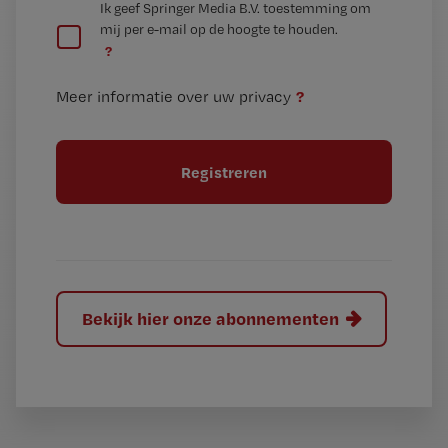
G
Ik geef Springer Media B.V. toestemming om
e
mij per e-mail op de hoogte te houden.
e
n
?
e
t
n
i
?
Meer informatie over uw privacy
t
t
i
e
t
l
e
l
?
Bekijk hier onze abonnementen