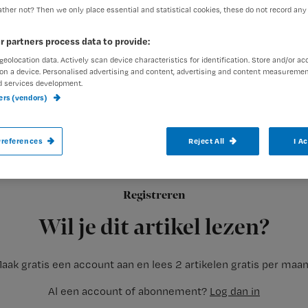
ther not? Then we only place essential and statistical cookies, these do not record any
r partners process data to provide:
geolocation data. Actively scan device characteristics for identification. Store and/or ac
on a device. Personalised advertising and content, advertising and content measuremen
d services development.
LEIDEN – De verspreiding van de dodelijke 
ners (vendors)
Nederland is na maandenlange onrust onde
sporadisch op.
references
Reject All
I A
Registreren
Dat heeft microbioloog Ed Kuijper van het Leids Universitair 
Wil je dit artikel lezen?
aak gratis een account aan en lees 2 artikelen gratis per maa
Al een account of abonnement?
Log dan in