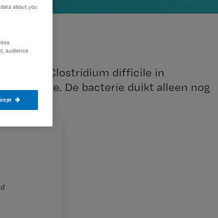
 data about you
cess
t, audience
bacterie Clostridium difficile in
r controle. De bacterie duikt alleen nog
ccept
Medisch
nd