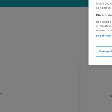
Would you ra
as a person
We and ou
Use precise 
information 
research an
List of Part
Manage P
…
M