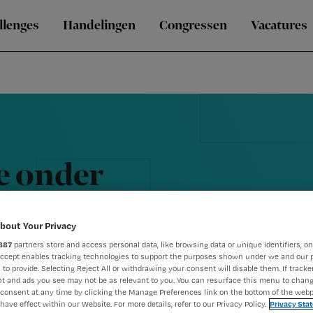
llenges
Handelingen
Congressen
Vacatures
ie onder
bout Your Privacy
887
partners store and access personal data, like browsing data or unique identifiers, on
Accept enables tracking technologies to support the purposes shown under we and our 
 to provide. Selecting Reject All or withdrawing your consent will disable them. If tracker
t and ads you see may not be as relevant to you. You can resurface this menu to chan
consent at any time by clicking the Manage Preferences link on the bottom of the webp
have effect within our Website. For more details, refer to our Privacy Policy.
Privacy Sta