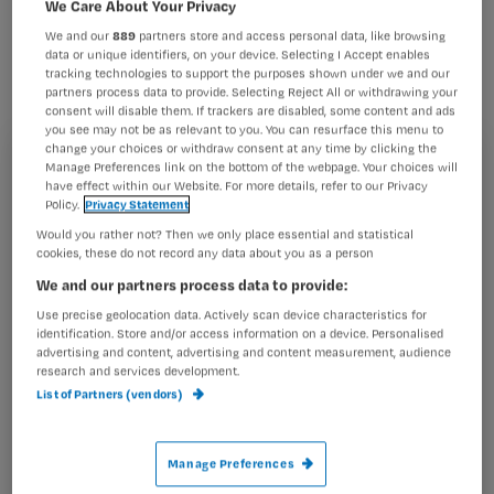
We Care About Your Privacy
gooien in Engeland en Amerika sinds
We and our
889
partners store and access personal data, like browsing
kort hun charmes in de strijd om
data or unique identifiers, on your device. Selecting I Accept enables
gezond voedsel aan te prijzen bij hun
tracking technologies to support the purposes shown under we and our
partners process data to provide. Selecting Reject All or withdrawing your
jonge fans.
consent will disable them. If trackers are disabled, some content and ads
you see may not be as relevant to you. You can resurface this menu to
change your choices or withdraw consent at any time by clicking the
Manage Preferences link on the bottom of the webpage. Your choices will
Registreren
have effect within our Website. For more details, refer to our Privacy
Policy.
Privacy Statement
Wil je dit artikel lezen?
Would you rather not? Then we only place essential and statistical
Kinderen moeten voldoende
cookies, these do not record any data about you as a person
Maak gratis een account aan en lees 2
…
We and our partners process data to provide:
artikelen gratis per maand
Use precise geolocation data. Actively scan device characteristics for
Al een account of abonnement?
Log dan in
identification. Store and/or access information on a device. Personalised
advertising and content, advertising and content measurement, audience
research and services development.
List of Partners (vendors)
Wat
is
Manage Preferences
je