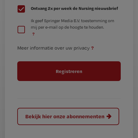
G
Ontvang 2x per week de Nursing nieuwsbrief
e
G
Ik geef Springer Media B.V. toestemming om
e
mij per e-mail op de hoogte te houden.
e
n
?
e
t
n
i
?
Meer informatie over uw privacy
t
t
i
e
t
l
e
l
?
Bekijk hier onze abonnementen