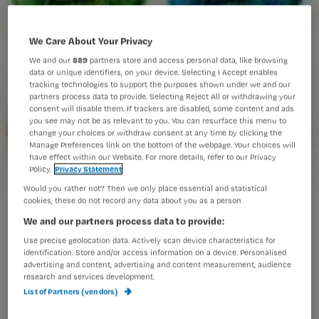
We Care About Your Privacy
We and our
889
partners store and access personal data, like browsing
data or unique identifiers, on your device. Selecting I Accept enables
tracking technologies to support the purposes shown under we and our
partners process data to provide. Selecting Reject All or withdrawing your
consent will disable them. If trackers are disabled, some content and ads
you see may not be as relevant to you. You can resurface this menu to
change your choices or withdraw consent at any time by clicking the
Manage Preferences link on the bottom of the webpage. Your choices will
have effect within our Website. For more details, refer to our Privacy
Policy.
Privacy Statement
Would you rather not? Then we only place essential and statistical
cookies, these do not record any data about you as a person
We and our partners process data to provide:
Use precise geolocation data. Actively scan device characteristics for
Ophef. Over de grote donorshow van
identification. Store and/or access information on a device. Personalised
advertising and content, advertising and content measurement, audience
BNN. Er is al heel wat over gezegd. Er
research and services development.
zijn vragen gesteld in de Kamer. Het
List of Partners (vendors)
stond in de kranten. Het bleek nep te