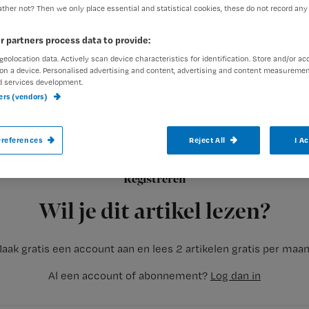
ther not? Then we only place essential and statistical cookies, these do not record any
r partners process data to provide:
exed-admin
11 maart 2012
Auteur:
geolocation data. Actively scan device characteristics for identification. Store and/or ac
on a device. Personalised advertising and content, advertising and content measuremen
d services development.
ners (vendors)
references
Reject All
I A
Verpleegkundigen zijn rare wezens. Niet al
vatten; ook hebben ze gekke voorkeuren. 
Registreren
zich aanmelden voor werk in een euthanas
Wil je dit artikel lezen?
aak gratis een account aan en lees 2 artikelen gratis per maa
Al een account of abonnement?
Log dan in