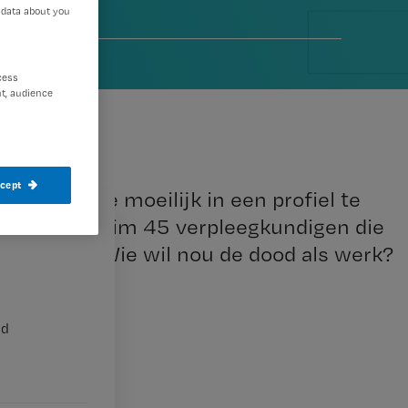
 data about you
cess
t, audience
ccept
leen zijn ze moeilijk in een profiel te
Zo zijn er ruim 45 verpleegkundigen die
iekliniek. Wie wil nou de dood als werk?
nd