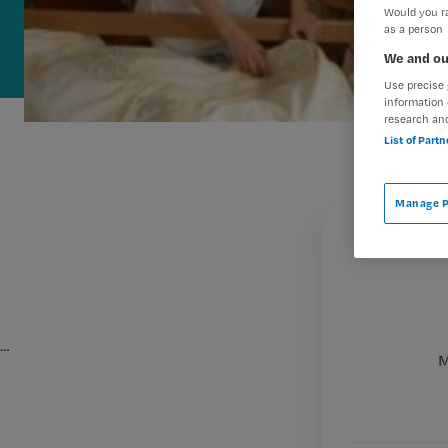
Would you ra
as a person
We and ou
Use precise 
information 
research an
List of Part
Manage P
…
M