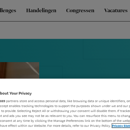
llenges
Handelingen
Congressen
Vacatures
bout Your Privacy
889
partners store and access personal data, like browsing data or unique identifiers, on
Accept enables tracking technologies to support the purposes shown under we and our 
 to provide. Selecting Reject All or withdrawing your consent will disable them. If tracker
t and ads you see may not be as relevant to you. You can resurface this menu to chan
Doodnorma
consent at any time by clicking the Manage Preferences link on the bottom of the webp
have effect within our Website. For more details, refer to our Privacy Policy.
Privacy Sta