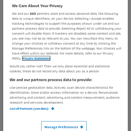
We Care About Your Privacy
We and our
889
partners store and access personal data, like browsing
data or unique identifiers, on your device. Selecting I Accept enables
Bekijk eerder gepubliceerde artikelen over dit
tracking technologies to support the purposes shown under we and our
onderwerp:
partners process data to provide. Selecting Reject All or withdrawing your
consent will disable them. If trackers are disabled, some content and ads
you see may not be as relevant to you. You can resurface this menu to
change your choices or withdraw consent at any time by clicking the
Manage Preferences link on the bottom of the webpage. Your choices will
have effect within our Website. For more details, refer to our Privacy
Policy.
Privacy Statement
Ben jij geschikt voor kleinschalig wonen?
Would you rather not? Then we only place essential and statistical
Werken in een kleinschalige woonvorm voor
cookies, these do not record any data about you as a person
Registreren
dementerenden
We and our partners process data to provide:
De overstap van verpleeghuis
Wil je dit artikel lezen?
Use precise geolocation data. Actively scan device characteristics for
identification. Store and/or access information on a device. Personalised
Maak gratis een account aan en lees 2
advertising and content, advertising and content measurement, audience
…
research and services development.
artikelen gratis per maand
List of Partners (vendors)
Al een account of abonnement?
Log dan in
Manage Preferences