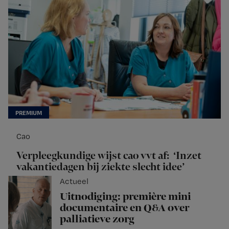
Cao
Verpleegkundige wijst cao vvt af: ‘Inzet
vakantiedagen bij ziekte slecht idee’
Actueel
Uitnodiging: première mini
documentaire en Q&A over
palliatieve zorg