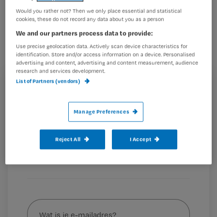
niet fysiek zien, voelen we ons op-en-
Would you rather not? Then we only place essential and statistical
cookies, these do not record any data about you as a person
top verpleegkundige.’
We and our partners process data to provide:
Use precise geolocation data. Actively scan device characteristics for
identification. Store and/or access information on a device. Personalised
advertising and content, advertising and content measurement, audience
Meld je aan
research and services development.
Ook meedoen met
List of Partners (vendors)
Registreren
Wil je dit artikel lezen?
Manage Preferences
Maak gratis een account aan en lees 2
…
artikelen gratis per maand
Reject All
I Accept
Al een account of abonnement?
Log dan in
Wat
is