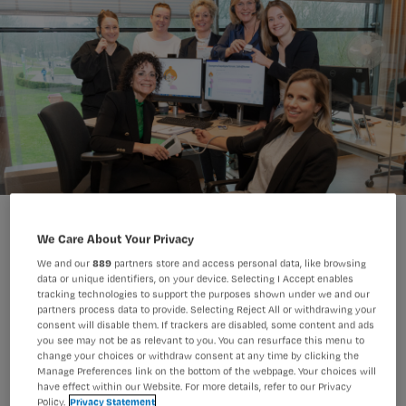
Dreamteam eNurses Zuyderland
Dreamteam eNurses Zuyderland
We Care About Your Privacy
Arno Massee
Foto:
We and our
889
partners store and access personal data, like browsing
data or unique identifiers, on your device. Selecting I Accept enables
tracking technologies to support the purposes shown under we and our
partners process data to provide. Selecting Reject All or withdrawing your
In deze aflevering van de rubriek
consent will disable them. If trackers are disabled, some content and ads
Dreamteam: De eNurses van het
you see may not be as relevant to you. You can resurface this menu to
change your choices or withdraw consent at any time by clicking the
Zuyderland Control Center. Inzender
Manage Preferences link on the bottom of the webpage. Your choices will
have effect within our Website. For more details, refer to our Privacy
Yvonne Sweers: ‘Hoewel we de patiënt
Policy.
Privacy Statement