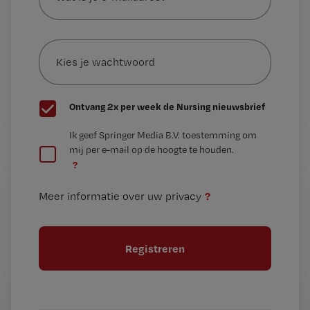
je
e-
Kies
mailadres?
je
*
wachtwoord
G
Ontvang 2x per week de Nursing nieuwsbrief
e
G
Ik geef Springer Media B.V. toestemming om
e
mij per e-mail op de hoogte te houden.
e
n
?
e
t
n
i
?
Meer informatie over uw privacy
t
t
i
e
t
l
e
l
?