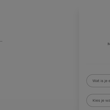
…
M
Wat
is
je
e-
Kies
mailadres?
je
*
wachtwoord