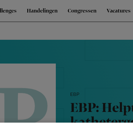
llenges
Handelingen
Congressen
Vacatures
EBP
EBP: Help
katheterge