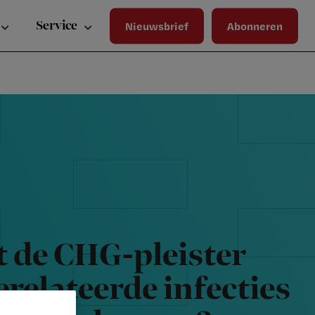
Wa
Inloggen
ma
Service
Nieuwsbrief
Abonneren
wij
jou
ste
bet
t de CHG-pleister
relateerde infecties