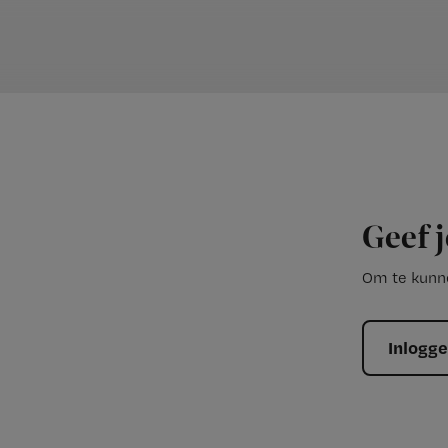
Geef j
Om te kunne
Inlogg