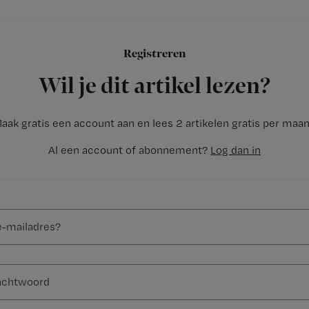
Formuleer je
1.
Registreren
Wil je dit artikel lezen?
aak gratis een account aan en lees 2 artikelen gratis per maa
Al een account of abonnement?
Log dan in