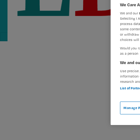
We Care A
We and our
Selecting I 
process data
some conten
or withdraw 
choices will 
Would you ra
as a person
We and ou
Use precise 
information 
research an
List of Part
Manage P