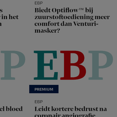
EBP
s
Biedt Optiflow™ bij
 in het
zuurstoftoediening meer
n
comfort dan Venturi-
masker?
EBP
el bloed
Leidt kortere bedrust na
coronair angiografie