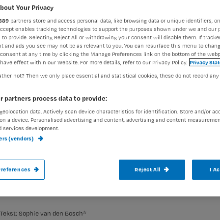
bij een C
bout Your Privacy
889
partners store and access personal data, like browsing data or unique identifiers, on
Accept enables tracking technologies to support the purposes shown under we and our 
 to provide. Selecting Reject All or withdrawing your consent will disable them. If tracker
t and ads you see may not be as relevant to you. You can resurface this menu to chan
Redactie Nursing
22 
Auteur:
consent at any time by clicking the Manage Preferences link on the bottom of the webp
have effect within our Website. For more details, refer to our Privacy Policy.
Privacy Sta
ther not? Then we only place essential and statistical cookies, these do not record any
r partners process data to provide:
geolocation data. Actively scan device characteristics for identification. Store and/or ac
on a device. Personalised advertising and content, advertising and content measuremen
De centraal veneuze katheter (CVK) is de 
d services development.
kathetergerelateerde infecties. Verpleegk
ners (vendors)
van de CHG-pleister deze infecties helpt
references
Reject All
I A
Tekst: Sophie van den Bosch*