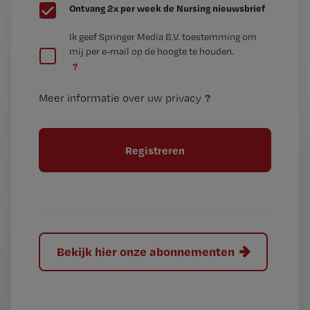
G
Ontvang 2x per week de Nursing nieuwsbrief
e
G
Ik geef Springer Media B.V. toestemming om
e
mij per e-mail op de hoogte te houden.
e
n
?
e
t
n
i
?
Meer informatie over uw privacy
t
t
i
e
t
l
e
l
?
Bekijk hier onze abonnementen