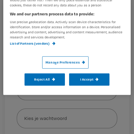
Would you rather not? Then we only place essential and statistical
cookies, these do not record any data about you as a person
Registreren
We and our partners process data to provide:
Wil je dit artikel lezen?
Use precise geolocation data. Actively scan device characteristics for
identification. Store and/or access information on a device. Personalised
Roy van
Tekst:
advertising and content, advertising and content measurement, audience
Maak gratis een account aan en lees 2
…
research and services development.
artikelen gratis per maand
List of Partners (vendors)
Al een account of abonnement?
Log dan in
Manage Preferences
Wat
Reject All
I Accept
is
je
e-
Kies
mailadres?
je
*
wachtwoord