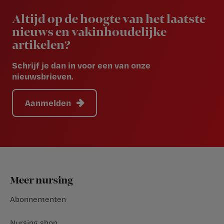
Altijd op de hoogte van het laatste
nieuws en vakinhoudelijke
artikelen?
Schrijf je dan in voor een van onze
nieuwsbrieven.
Aanmelden
Footer
Meer nursing
Abonnementen
Nursing shop