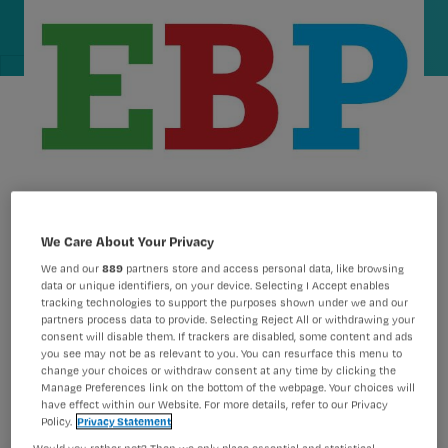
We Care About Your Privacy
We and our
889
partners store and access personal data, like browsing
Flushen van een infuus gebeurt vaak
data or unique identifiers, on your device. Selecting I Accept enables
tracking technologies to support the purposes shown under we and our
met heparine of natriumchloride. Het
partners process data to provide. Selecting Reject All or withdrawing your
gebruik van heparine is echter niet
consent will disable them. If trackers are disabled, some content and ads
you see may not be as relevant to you. You can resurface this menu to
risicoloos. Daarom vragen
change your choices or withdraw consent at any time by clicking the
Manage Preferences link on the bottom of the webpage. Your choices will
verpleegkundigen zich of of NaCl 0,9%
have effect within our Website. For more details, refer to our Privacy
Policy.
Privacy Statement
niet net zo effectief is.