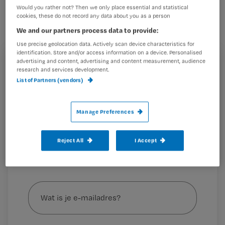
Would you rather not? Then we only place essential and statistical
cookies, these do not record any data about you as a person
We and our partners process data to provide:
Use precise geolocation data. Actively scan device characteristics for
Tekst: Irma van den Berg*
identification. Store and/or access information on a device. Personalised
advertising and content, advertising and content measurement, audience
Registreren
research and services development.
List of Partners (vendors)
Wil je dit artikel lezen?
1.
Formuleer je vraag
Maak gratis een account aan en lees 2
…
Manage Preferences
artikelen gratis per maand
Al een account of abonnement?
Log dan in
Reject All
I Accept
Wat
is
je
e-