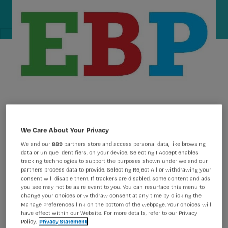
We Care About Your Privacy
Midazolam is voor ic-patiënten geen
We and our
889
partners store and access personal data, like browsing
data or unique identifiers, on your device. Selecting I Accept enables
ideaal sedatiemiddel. Ic-
tracking technologies to support the purposes shown under we and our
partners process data to provide. Selecting Reject All or withdrawing your
verpleegkundige Irma van den Berg
consent will disable them. If trackers are disabled, some content and ads
zocht uit of inhalatieanesthesie beter
you see may not be as relevant to you. You can resurface this menu to
change your choices or withdraw consent at any time by clicking the
geschikt is voor sedatie van ic-
Manage Preferences link on the bottom of the webpage. Your choices will
have effect within our Website. For more details, refer to our Privacy
patiënten met ARDS.
Policy.
Privacy Statement