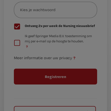
Kies
mailadres?
je
*
wachtwoord
G
Ontvang 2x per week de Nursing nieuwsbrief
e
G
Ik geef Springer Media B.V. toestemming om
e
mij per e-mail op de hoogte te houden.
e
n
?
e
t
n
i
?
Meer informatie over uw privacy
t
t
i
e
t
l
e
l
?