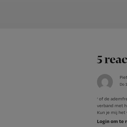
5 rea
Pie
Do 
‘ of de ademf
verband met he
Kun je mij het
Login om te 