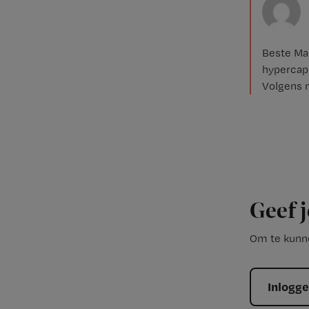
Beste Mar
hypercap
Volgens mi
Geef j
Om te kunne
Inlogg