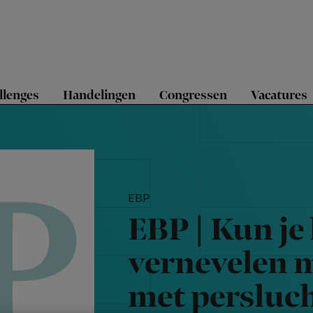
llenges
Handelingen
Congressen
Vacatures
EBP
EBP | Kun je 
vernevelen m
met persluc