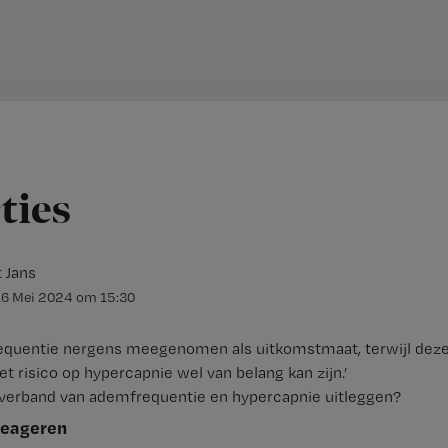
cties
t Jans
16 Mei 2024
om
15:30
requentie nergens meegenomen als uitkomstmaat, terwijl deze
t risico op hypercapnie wel van belang kan zijn.’
 verband van ademfrequentie en hypercapnie uitleggen?
reageren