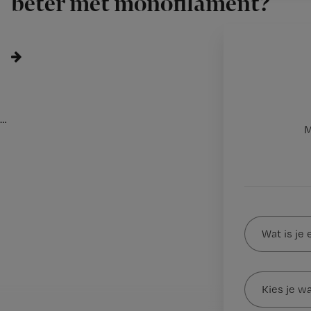
beter met monofilament?
…
M
Wat
is
je
e-
Kies
mailadres?
je
*
wachtwoord