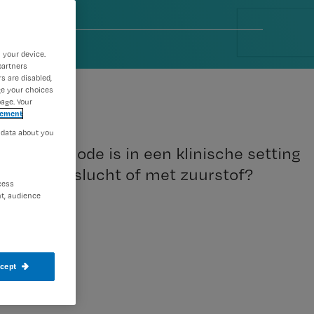
4
 your device.
partners
s are disabled,
ge your choices
age. Your
tement
 data about you
ste methode is in een klinische setting
dat met perslucht of met zuurstof?
cess
t, audience
ccept