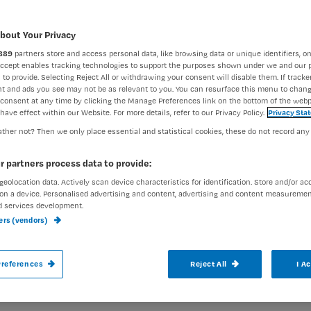
bout Your Privacy
Margot Hamel
23 maart 202
Auteur:
889
partners store and access personal data, like browsing data or unique identifiers, on
Accept enables tracking technologies to support the purposes shown under we and our 
 to provide. Selecting Reject All or withdrawing your consent will disable them. If tracker
t and ads you see may not be as relevant to you. You can resurface this menu to chan
consent at any time by clicking the Manage Preferences link on the bottom of the webp
have effect within our Website. For more details, refer to our Privacy Policy.
Privacy Sta
ther not? Then we only place essential and statistical cookies, these do not record any
Verpleegkundigen onderzochten wat de be
r partners process data to provide:
om inhalatiemedicatie te vernevelen. Is 
geolocation data. Actively scan device characteristics for identification. Store and/or ac
on a device. Personalised advertising and content, advertising and content measuremen
d services development.
ners (vendors)
references
Reject All
I A