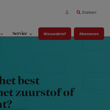
Zoeken
Wa
Inloggen
ma
wij
jou
Service
Nieuwsbrief
Abonneren
ste
bet
het best
et zuurstof of
ht?