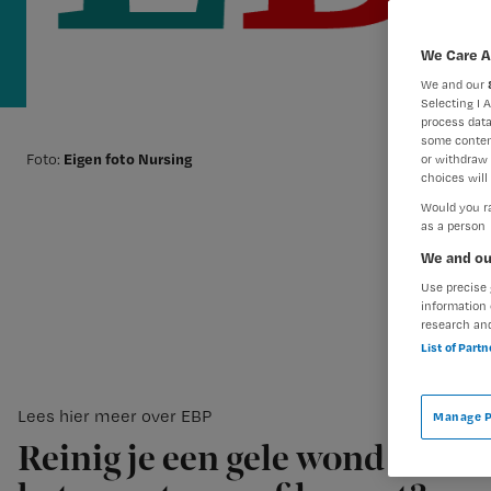
We Care A
We and our
Selecting I 
process data
some conten
Eigen foto Nursing
Foto:
or withdraw 
choices will 
Would you ra
as a person
We and ou
Use precise 
information 
research an
List of Part
Lees hier meer over EBP
Manage P
Reinig je een gele wond