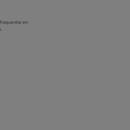
mfrequentie en
.