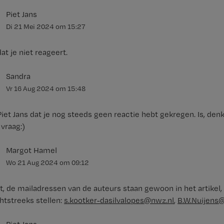
Piet Jans
Di 21 Mei 2024
om
15:27
t je niet reageert.
Sandra
Vr 16 Aug 2024
om
15:48
et Jans dat je nog steeds geen reactie hebt gekregen. Is, denk
 vraag:)
Margot Hamel
Wo 21 Aug 2024
om
09:12
t, de mailadressen van de auteurs staan gewoon in het artikel, 
htstreeks stellen:
s.kootker-dasilvalopes@nwz.nl
,
B.W.Nuijens