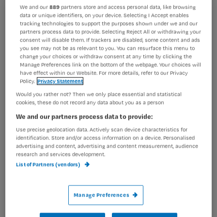
We and our
889
partners store and access personal data, like browsing
data or unique identifiers, on your device. Selecting I Accept enables
Registreren
tracking technologies to support the purposes shown under we and our
partners process data to provide. Selecting Reject All or withdrawing your
Wil je dit artikel lezen?
Dat krijg je er van
als je zoveel overuren maakt dat het
consent will disable them. If trackers are disabled, some content and ads
afschrijven van vakantie uren haast niet meer voorkomt.
you see may not be as relevant to you. You can resurface this menu to
change your choices or withdraw consent at any time by clicking the
Maak gratis een account aan en lees 2
…
Manage Preferences link on the bottom of the webpage. Your choices will
artikelen gratis per maand
have effect within our Website. For more details, refer to our Privacy
Policy.
Privacy Statement
Al een account of abonnement?
Log dan in
Would you rather not? Then we only place essential and statistical
cookies, these do not record any data about you as a person
We and our partners process data to provide:
Wat
Use precise geolocation data. Actively scan device characteristics for
identification. Store and/or access information on a device. Personalised
is
advertising and content, advertising and content measurement, audience
je
research and services development.
e-
List of Partners (vendors)
Kies
mailadres?
je
*
Manage Preferences
wachtwoord