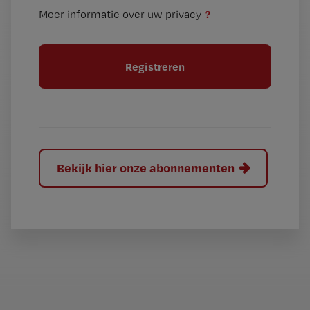
n
i
?
Meer informatie over uw privacy
t
t
i
e
t
l
e
l
?
Bekijk hier onze abonnementen