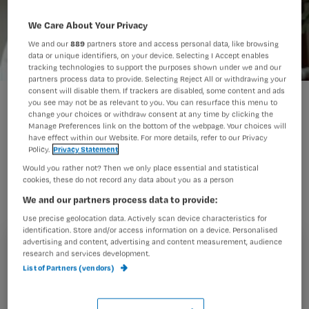
We Care About Your Privacy
We and our
889
partners store and access personal data, like browsing
data or unique identifiers, on your device. Selecting I Accept enables
tracking technologies to support the purposes shown under we and our
partners process data to provide. Selecting Reject All or withdrawing your
consent will disable them. If trackers are disabled, some content and ads
oud
you see may not be as relevant to you. You can resurface this menu to
change your choices or withdraw consent at any time by clicking the
Manage Preferences link on the bottom of the webpage. Your choices will
have effect within our Website. For more details, refer to our Privacy
Policy.
Privacy Statement
Een op de drie verzorgenden voelt
Would you rather not? Then we only place essential and statistical
zichzelf te oud om door te leren voor
cookies, these do not record any data about you as a person
verpleegkundige. Bijna een kwart wil
We and our partners process data to provide:
verzorgende blijven, omdat dit ‘een
Use precise geolocation data. Actively scan device characteristics for
identification. Store and/or access information on a device. Personalised
mooier beroep is’.
advertising and content, advertising and content measurement, audience
Registreren
research and services development.
List of Partners (vendors)
Wil je dit artikel lezen?
Dit blijkt uit een poll die
Tijdschrift voor