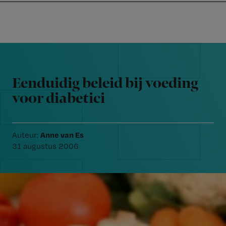
Nursing
W
Skip
Skip
Skip
voor
m
Inloggen
to
to
to
verpleegkundigen
wi
primary
main
footer
jo
navigation
content
Reader
st
Interactions
be
Eenduidig beleid bij voeding
voor diabetici
Anne van Es
Auteur:
31 augustus 2006