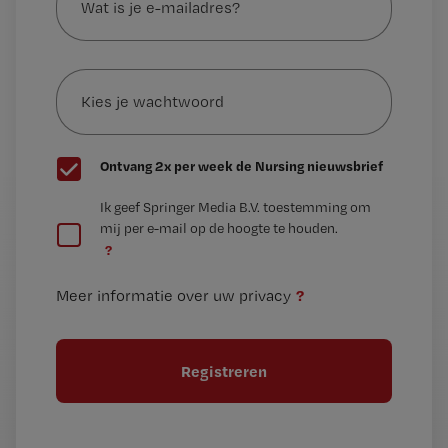
je
e-
Kies
mailadres?
je
*
wachtwoord
G
Ontvang 2x per week de Nursing nieuwsbrief
e
G
Ik geef Springer Media B.V. toestemming om
e
mij per e-mail op de hoogte te houden.
e
n
?
e
t
n
i
?
Meer informatie over uw privacy
t
t
i
e
t
l
e
l
?