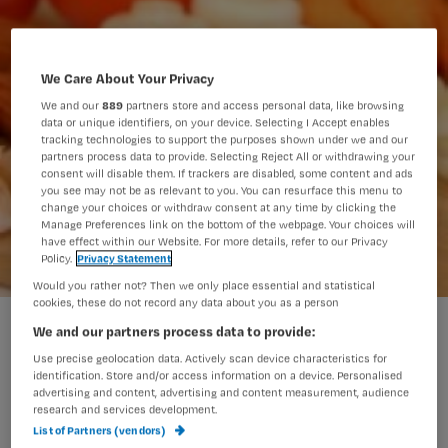
We Care About Your Privacy
We and our
889
partners store and access personal data, like browsing
data or unique identifiers, on your device. Selecting I Accept enables
tracking technologies to support the purposes shown under we and our
partners process data to provide. Selecting Reject All or withdrawing your
consent will disable them. If trackers are disabled, some content and ads
you see may not be as relevant to you. You can resurface this menu to
change your choices or withdraw consent at any time by clicking the
Manage Preferences link on the bottom of the webpage. Your choices will
have effect within our Website. For more details, refer to our Privacy
Policy.
Privacy Statement
Would you rather not? Then we only place essential and statistical
cookies, these do not record any data about you as a person
Eenduidig beleid bij voeding voor diabetici
We and our partners process data to provide:
Use precise geolocation data. Actively scan device characteristics for
identification. Store and/or access information on a device. Personalised
advertising and content, advertising and content measurement, audience
MAARSSEN – De Nederlandse Diabetes
research and services development.
List of Partners (vendors)
Federatie (NDF) brengt op 1 oktober