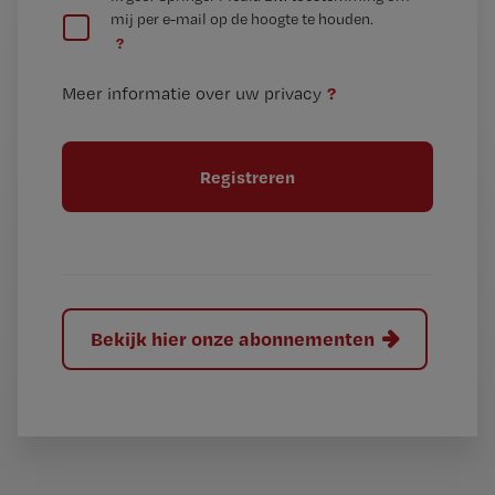
e
mij per e-mail op de hoogte te houden.
e
n
?
e
t
n
i
?
Meer informatie over uw privacy
t
t
i
e
t
l
e
l
?
Bekijk hier onze abonnementen