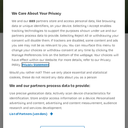
We Care About Your Privacy
We and our
889
partners store and access personal data, like browsing
data or unique identifiers, on your device. Selecting I Accept enables
tracking technologies to support the purposes shown under we and our
partners process data to provide. Selecting Reject All or withdrawing your
separatiecel
consent will disable them. If trackers are disabled, some content and ads
you see may not be as relevant to you. You can resurface this menu to
change your choices or withdraw consent at any time by clicking the
Manage Preferences link on the bottom of the webpage. Your choices will
have effect within our Website. For more details, refer to our Privacy
De Inspectie voor de Gezondheidszorg
Policy.
Privacy Statement
(IGZ) vraagt van ggz-instellingen in
Would you rather not? Then we only place essential and statistical
cookies, these do not record any data about you as a person
2012 geen eenzame opsluiting meer
We and our partners process data to provide:
toe te passen.
Use precise geolocation data. Actively scan device characteristics for
identification. Store and/or access information on a device. Personalised
advertising and content, advertising and content measurement, audience
research and services development.
List of Partners (vendors)
Registreren