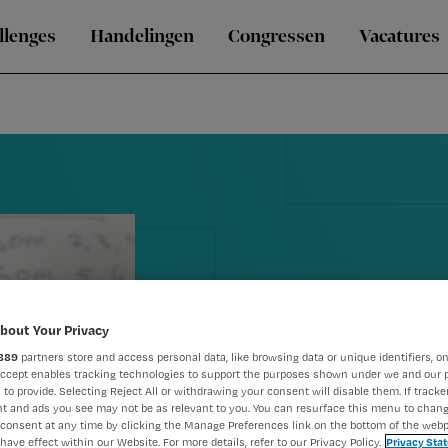
llenges
Handelingen
Congressen
Vacatures
bout Your Privacy
889
partners store and access personal data, like browsing data or unique identifiers, on
Eerste landel
Accept enables tracking technologies to support the purposes shown under we and our 
 to provide. Selecting Reject All or withdrawing your consent will disable them. If tracker
verpleegkun
t and ads you see may not be as relevant to you. You can resurface this menu to chan
consent at any time by clicking the Manage Preferences link on the bottom of the webp
have effect within our Website. For more details, refer to our Privacy Policy.
Privacy Sta