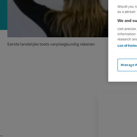
Would you ra
as a person
We and ou
Use precise 
information 
research an
Eerste landelijke toets verpleegkundig rekenen
List of Part
Manage P
…