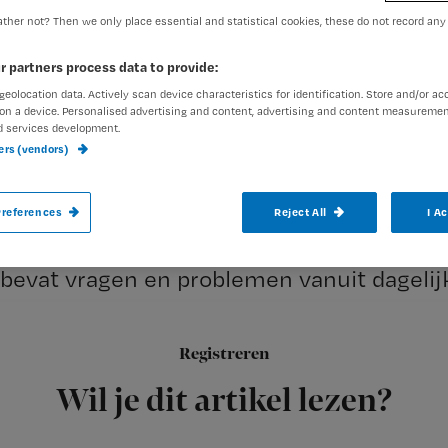
ther not? Then we only place essential and statistical cookies, these do not record any
Redactie Nursing
10 mei 20
Auteur:
r partners process data to provide:
geolocation data. Actively scan device characteristics for identification. Store and/or ac
on a device. Personalised advertising and content, advertising and content measuremen
d services development.
ners (vendors)
Het Cito introduceert vandaag een nieuw
references
Reject All
I A
toets, mede samengesteld door verpleegk
bevat vragen en problemen vanuit dagelijk
Registreren
Maak hier alvast de proeftoets verpleegkundig rekenen van he
Wil je dit artikel lezen?