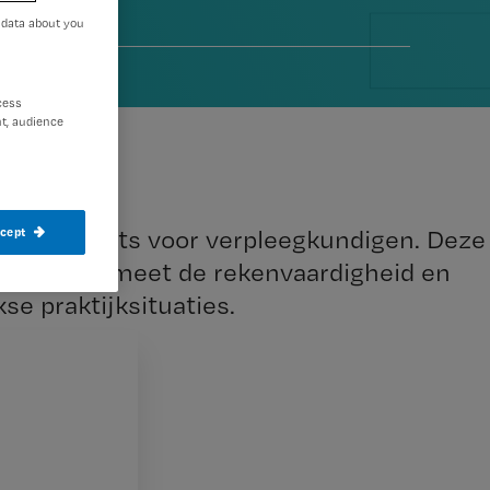
 data about you
12
cess
t, audience
e rekentoets voor verpleegkundigen. Deze
ccept
undigen, meet de rekenvaardigheid en
se praktijksituaties.
t