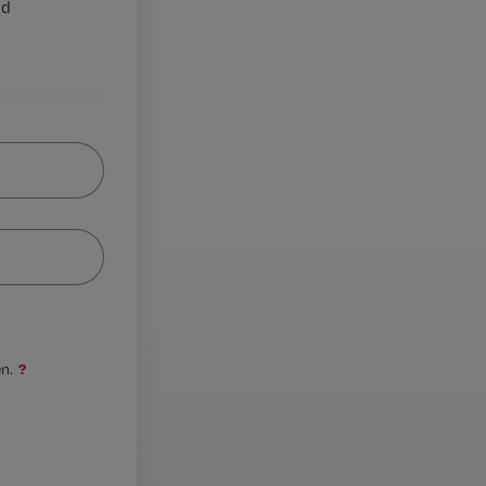
nd
?
n.