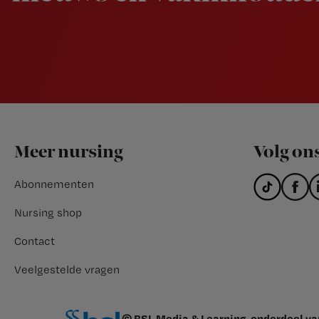
Footer
Meer nursing
Volg on
Abonnementen
Nursing shop
Contact
Veelgestelde vragen
© BSL Media & Learning, onderdeel v