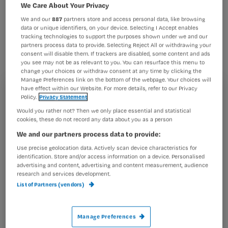
geïntroduceerd in Oss. Het is
We Care About Your Privacy
de oplossing die Sanquin Bloedbank
We and our
887
partners store and access personal data, like browsing
data or unique identifiers, on your device. Selecting I Accept enables
bedacht voor het gebrek aan goede
tracking technologies to support the purposes shown under we and our
partners process data to provide. Selecting Reject All or withdrawing your
onderkomens in elf plaatsen in
consent will disable them. If trackers are disabled, some content and ads
you see may not be as relevant to you. You can resurface this menu to
Zuidoost Nederland.
change your choices or withdraw consent at any time by clicking the
Manage Preferences link on the bottom of the webpage. Your choices will
have effect within our Website. For more details, refer to our Privacy
Registreren
Policy.
Privacy Statement
Would you rather not? Then we only place essential and statistical
Wil je dit artikel lezen?
De mobiele
cookies, these do not record any data about you as a person
bloedbank (mal) is
We and our partners process data to provide:
Maak gratis een account aan en lees 2
…
Use precise geolocation data. Actively scan device characteristics for
artikelen gratis per maand
identification. Store and/or access information on a device. Personalised
advertising and content, advertising and content measurement, audience
Al een account of abonnement?
Log dan in
research and services development.
List of Partners (vendors)
Wat
Manage Preferences
is