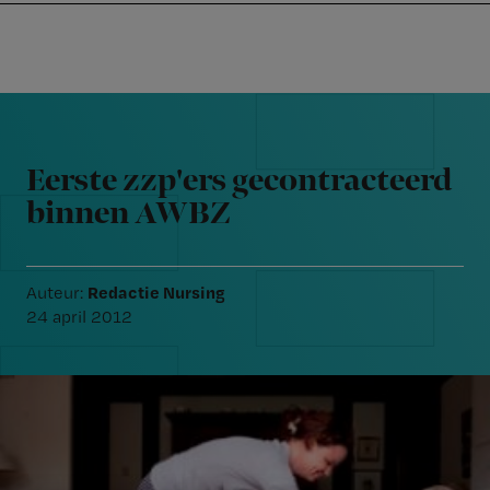
Nursing
W
Skip
Skip
Skip
voor
m
Inloggen
to
to
to
verpleegkundigen
wi
primary
main
footer
jo
navigation
content
Reader
st
Interactions
be
Eerste zzp'ers gecontracteerd
binnen AWBZ
Redactie Nursing
Auteur:
24 april 2012