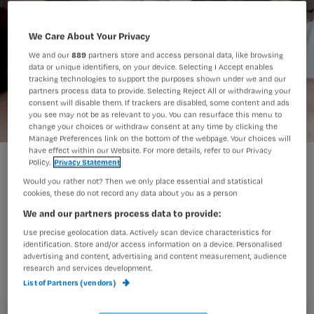
We Care About Your Privacy
We and our
889
partners store and access personal data, like browsing
data or unique identifiers, on your device. Selecting I Accept enables
tracking technologies to support the purposes shown under we and our
partners process data to provide. Selecting Reject All or withdrawing your
consent will disable them. If trackers are disabled, some content and ads
you see may not be as relevant to you. You can resurface this menu to
change your choices or withdraw consent at any time by clicking the
Manage Preferences link on the bottom of the webpage. Your choices will
have effect within our Website. For more details, refer to our Privacy
Eerste zzp'ers gecontracteerd binnen AWBZ
Policy.
Privacy Statement
Would you rather not? Then we only place essential and statistical
cookies, these do not record any data about you as a person
We and our partners process data to provide:
Coöperatie VGZ heeft als eerste
Use precise geolocation data. Actively scan device characteristics for
zorgkantoor zelfstandigen zonder
identification. Store and/or access information on a device. Personalised
advertising and content, advertising and content measurement, audience
personeel (zzp’ers) gecontracteerd in
research and services development.
de AWBZ.
Dat meldt Zorgvisie.nl.
List of Partners (vendors)