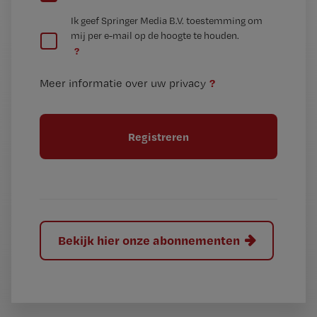
e
G
Ik geef Springer Media B.V. toestemming om
e
mij per e-mail op de hoogte te houden.
e
n
?
e
t
n
i
?
Meer informatie over uw privacy
t
t
i
e
t
l
e
l
?
Bekijk hier onze abonnementen