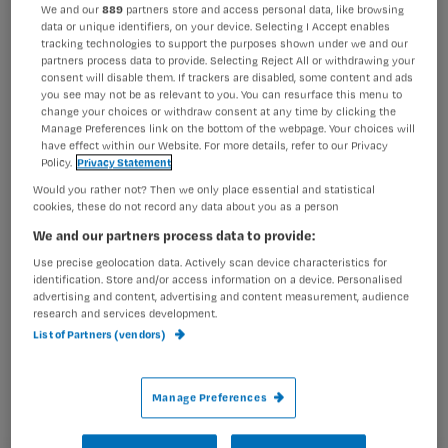
Registreren
We and our
889
partners store and access personal data, like browsing
data or unique identifiers, on your device. Selecting I Accept enables
Wil je dit artikel lezen?
tracking technologies to support the purposes shown under we and our
Mij overkwam het deze week tijdens een vakantie rond
partners process data to provide. Selecting Reject All or withdrawing your
het IJsselmeer. We liepen over de brug in Lemmer, toen ik
consent will disable them. If trackers are disabled, some content and ads
Maak gratis een account aan en lees 2
…
you see may not be as relevant to you. You can resurface this menu to
artikelen gratis per maand
change your choices or withdraw consent at any time by clicking the
Manage Preferences link on the bottom of the webpage. Your choices will
have effect within our Website. For more details, refer to our Privacy
Al een account of abonnement?
Log dan in
Policy.
Privacy Statement
Would you rather not? Then we only place essential and statistical
cookies, these do not record any data about you as a person
Wat
We and our partners process data to provide:
is
Use precise geolocation data. Actively scan device characteristics for
je
identification. Store and/or access information on a device. Personalised
advertising and content, advertising and content measurement, audience
e-
research and services development.
Kies
mailadres?
List of Partners (vendors)
je
*
wachtwoord
Manage Preferences
G
Ontvang 2x per week de Nursing nieuwsbrief
e