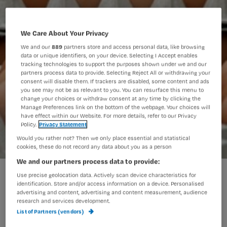
We Care About Your Privacy
We and our
889
partners store and access personal data, like browsing
data or unique identifiers, on your device. Selecting I Accept enables
tracking technologies to support the purposes shown under we and our
partners process data to provide. Selecting Reject All or withdrawing your
consent will disable them. If trackers are disabled, some content and ads
you see may not be as relevant to you. You can resurface this menu to
change your choices or withdraw consent at any time by clicking the
Manage Preferences link on the bottom of the webpage. Your choices will
have effect within our Website. For more details, refer to our Privacy
Policy.
Privacy Statement
Would you rather not? Then we only place essential and statistical
cookies, these do not record any data about you as a person
We and our partners process data to provide:
Eieren tegen kanker
Use precise geolocation data. Actively scan device characteristics for
identification. Store and/or access information on a device. Personalised
advertising and content, advertising and content measurement, audience
research and services development.
Britse onderzoekers hebben in de
List of Partners (vendors)