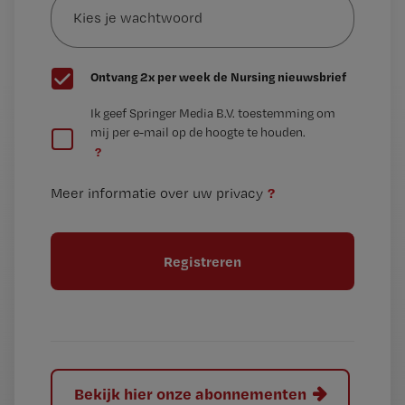
je
*
wachtwoord
G
Ontvang 2x per week de Nursing nieuwsbrief
e
G
Ik geef Springer Media B.V. toestemming om
e
mij per e-mail op de hoogte te houden.
e
n
?
e
t
n
i
?
Meer informatie over uw privacy
t
t
i
e
t
l
e
l
?
Bekijk hier onze abonnementen