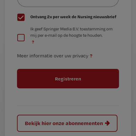
wachtwoord
G
Ontvang 2x per week de Nursing nieuwsbrief
e
G
Ik geef Springer Media B.V. toestemming om
e
mij per e-mail op de hoogte te houden.
e
n
?
e
t
n
i
?
Meer informatie over uw privacy
t
t
i
e
t
l
e
l
?
Bekijk hier onze abonnementen