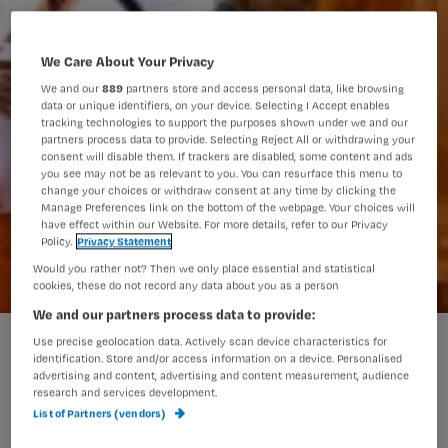
We Care About Your Privacy
We and our
889
partners store and access personal data, like browsing
data or unique identifiers, on your device. Selecting I Accept enables
tracking technologies to support the purposes shown under we and our
partners process data to provide. Selecting Reject All or withdrawing your
consent will disable them. If trackers are disabled, some content and ads
you see may not be as relevant to you. You can resurface this menu to
change your choices or withdraw consent at any time by clicking the
Manage Preferences link on the bottom of the webpage. Your choices will
have effect within our Website. For more details, refer to our Privacy
Policy.
Privacy Statement
Would you rather not? Then we only place essential and statistical
cookies, these do not record any data about you as a person
We and our partners process data to provide:
Use precise geolocation data. Actively scan device characteristics for
identification. Store and/or access information on a device. Personalised
Het EK is in volle gang. Maar er zijn
advertising and content, advertising and content measurement, audience
belangrijker zaken dan voetbal. Zelfs
research and services development.
List of Partners (vendors)
tijdens Nederland – Rusland.