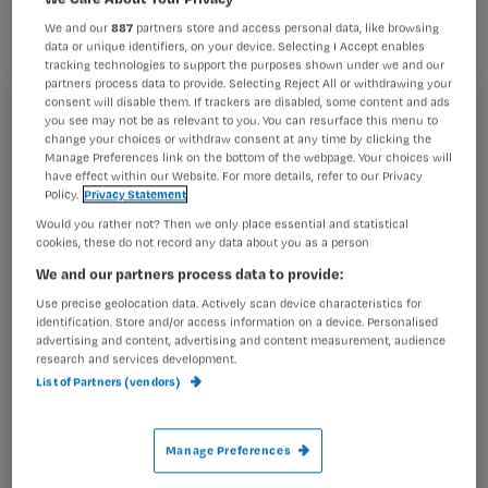
MC hersenschade ontstond, krijgen
We and our
887
partners store and access personal data, like browsing
meer dan een miljoen euro
data or unique identifiers, on your device. Selecting I Accept enables
tracking technologies to support the purposes shown under we and our
schadevergoeding van het ziekenhuis.
partners process data to provide. Selecting Reject All or withdrawing your
consent will disable them. If trackers are disabled, some content and ads
Het heeft twaalf jaar geduurd om dit
Registreren
you see may not be as relevant to you. You can resurface this menu to
te bereiken.
change your choices or withdraw consent at any time by clicking the
Manage Preferences link on the bottom of the webpage. Your choices will
Wil je dit artikel lezen?
have effect within our Website. For more details, refer to our Privacy
Policy.
Privacy Statement
Maak gratis een account aan en lees 2
…
Would you rather not? Then we only place essential and statistical
artikelen gratis per maand
cookies, these do not record any data about you as a person
We and our partners process data to provide:
Al een account of abonnement?
Log dan in
Use precise geolocation data. Actively scan device characteristics for
identification. Store and/or access information on a device. Personalised
advertising and content, advertising and content measurement, audience
research and services development.
Wat
List of Partners (vendors)
is
je
e-
Manage Preferences
Kies
mailadres?