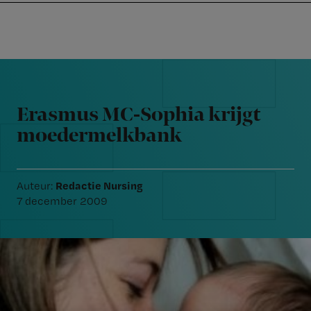
Nursing
W
Skip
Skip
Skip
voor
m
Inloggen
to
to
to
verpleegkundigen
wi
primary
main
footer
jo
navigation
content
Reader
st
Interactions
be
Erasmus MC-Sophia krijgt
moedermelkbank
Redactie Nursing
Auteur:
7 december 2009