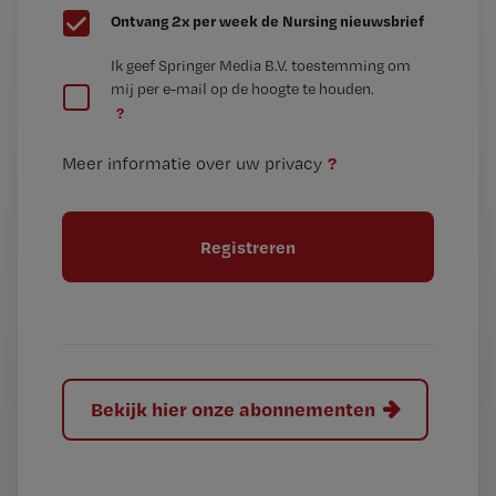
G
Ontvang 2x per week de Nursing nieuwsbrief
e
G
Ik geef Springer Media B.V. toestemming om
e
mij per e-mail op de hoogte te houden.
e
n
?
e
t
n
i
?
Meer informatie over uw privacy
t
t
i
e
t
l
e
l
?
Bekijk hier onze abonnementen