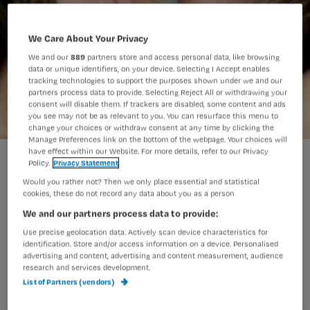
We Care About Your Privacy
We and our
889
partners store and access personal data, like browsing
data or unique identifiers, on your device. Selecting I Accept enables
tracking technologies to support the purposes shown under we and our
partners process data to provide. Selecting Reject All or withdrawing your
consent will disable them. If trackers are disabled, some content and ads
you see may not be as relevant to you. You can resurface this menu to
change your choices or withdraw consent at any time by clicking the
Manage Preferences link on the bottom of the webpage. Your choices will
have effect within our Website. For more details, refer to our Privacy
Erasmus MC-Sophia krijgt moedermelkbank
Policy.
Privacy Statement
Would you rather not? Then we only place essential and statistical
cookies, these do not record any data about you as a person
Couveusekinderen kunnen vanaf
We and our partners process data to provide:
komend voorjaar melk krijgen uit de
Use precise geolocation data. Actively scan device characteristics for
identification. Store and/or access information on a device. Personalised
moedermelkbank. Het Erasmus MC
advertising and content, advertising and content measurement, audience
research and services development.
richt deze bank op voor baby’s van wie
List of Partners (vendors)
de moeder geen of onvoldoende