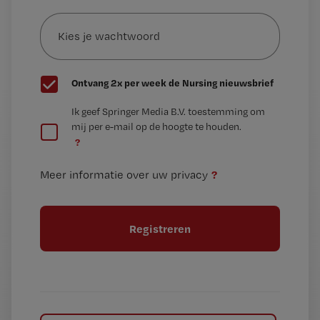
Kies
mailadres?
je
*
wachtwoord
G
Ontvang 2x per week de Nursing nieuwsbrief
e
G
Ik geef Springer Media B.V. toestemming om
e
mij per e-mail op de hoogte te houden.
e
n
?
e
t
n
i
?
Meer informatie over uw privacy
t
t
i
e
t
l
e
l
?