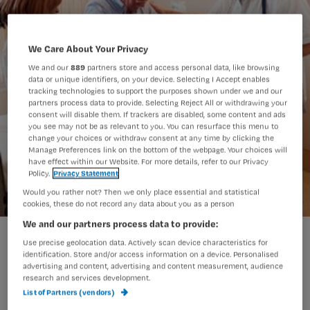
We Care About Your Privacy
We and our
889
partners store and access personal data, like browsing
data or unique identifiers, on your device. Selecting I Accept enables
tracking technologies to support the purposes shown under we and our
partners process data to provide. Selecting Reject All or withdrawing your
consent will disable them. If trackers are disabled, some content and ads
you see may not be as relevant to you. You can resurface this menu to
change your choices or withdraw consent at any time by clicking the
Manage Preferences link on the bottom of the webpage. Your choices will
have effect within our Website. For more details, refer to our Privacy
Policy.
Privacy Statement
Would you rather not? Then we only place essential and statistical
cookies, these do not record any data about you as a person
We and our partners process data to provide:
ethiek
Use precise geolocation data. Actively scan device characteristics for
identification. Store and/or access information on a device. Personalised
advertising and content, advertising and content measurement, audience
research and services development.
Ethische kwesties aan het bed komen
List of Partners (vendors)