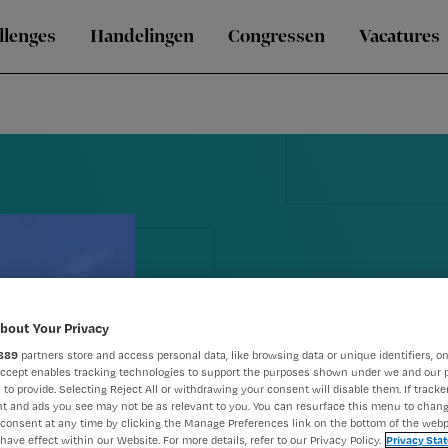
llenges
Handelingen
Congressen
Vacatures
Europees co
bout Your Privacy
889
partners store and access personal data, like browsing data or unique identifiers, on
verpleegkun
Accept enables tracking technologies to support the purposes shown under we and our 
 to provide. Selecting Reject All or withdrawing your consent will disable them. If tracker
t and ads you see may not be as relevant to you. You can resurface this menu to chan
Rotterdam
consent at any time by clicking the Manage Preferences link on the bottom of the webp
have effect within our Website. For more details, refer to our Privacy Policy.
Privacy Sta