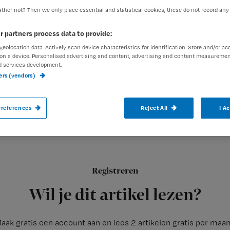
ther not? Then we only place essential and statistical cookies, these do not record any
r partners process data to provide:
Rhijja Jansen
7 december 20
Auteur:
geolocation data. Actively scan device characteristics for identification. Store and/or ac
on a device. Personalised advertising and content, advertising and content measuremen
d services development.
acht.
ners (vendors)
references
Reject All
I A
Volgend jaar oktober wordt een groot Eu
Er worden verpleegkundigen vanuit de he
Het congres voor verpleegkundigen, verpleegkundig specialist
Registreren
managers van zorginstellingen vindt plaats van
Wil je dit artikel lezen?
aak gratis een account aan en lees 2 artikelen gratis per maa