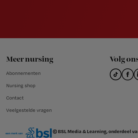
Footer
Meer nursing
Volg on
Abonnementen
Nursing shop
Contact
Veelgestelde vragen
© BSL Media & Learning, onderdeel v