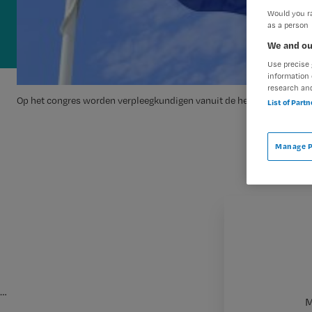
Would you ra
as a person
We and ou
Use precise 
information 
research an
Op het congres worden verpleegkundigen vanuit de hele wereld verw
List of Part
Manage P
…
M