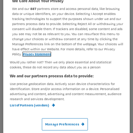
We Care About Your Privacy
verschil tussen euthanasie en
We and our
887
partners store and access personal data, like browsing
palliatieve sedatie.
data or unique identifiers, on your device. Selecting I Accept enables
tracking technologies to support the purposes shown under we and our
partners process data to provide. Selecting Reject All or withdrawing your
consent will disable them. If trackers are disabled, some content and ads
you see may not be as relevant to you. You can resurface this menu to
change your choices or withdraw consent at any time by clicking the
Registreren
Manage Preferences link on the bottom of the webpage. Your choices will
In Nederland is euthanasie geregeld bij wet. Je kunt er
have effect within our Website. For more details, refer to our Privacy
Wil je dit artikel lezen?
zelf voor- of tegenstander van zijn. Recent had de VN
Policy.
Privacy Statement
kritiek op het
Would you rather not? Then we only place essential and statistical
Maak gratis een account aan en lees 2
…
cookies, these do not record any data about you as a person
artikelen gratis per maand
We and our partners process data to provide:
Al een account of abonnement?
Log dan in
Use precise geolocation data. Actively scan device characteristics for
identification. Store and/or access information on a device. Personalised
advertising and content, advertising and content measurement, audience
research and services development.
List of Partners (vendors)
Wat
is
je
Manage Preferences
e-