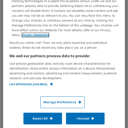
tracking technologies to support the purposes shown under we and our
ExpertNetwerk verpleegkunde brengt verpleegkundige
partners process data to provide. Selecting Reject All or withdrawing your
kennis naar de praktijk!
consent will disable them. If trackers are disabled, some content and ads
you see may not be as relevant to you. You can resurface this menu to
Casus uit de praktijk
change your choices or withdraw consent at any time by clicking the
Manage Preferences link on the bottom of the webpage. Your choices will
Tijdens de webinar gaat een expert uit het
have effect within our Website. For more details, refer to our Privacy
ExpertNetwerk Verpleegkunde met jou en collega’s in
Policy.
Privacy Statement
gesprek over een specifiek onderwerp. Dit jaar komen er
Would you rather not? Then we only place essential and statistical
onderwerpen aan bod als decubitus, indiceren in de wijk
cookies, these do not record any data about you as a person
of delier.
We and our partners process data to provide:
Je gaat in breakout rooms actief aan de slag met een
Use precise geolocation data. Actively scan device characteristics for
identification. Store and/or access information on a device. Personalised
casus uit de praktijk. Je bespreekt de casus dus niet
advertising and content, advertising and content measurement, audience
alleen met collega’s uit het hele land, maar ook met de
research and services development.
expert. Zo kun je van elkaar leren en tips delen.
List of Partners (vendors)
Zoom meetings
De webinars vinden plaats via Zoom. Voordeel hiervan is
Manage Preferences
dat deelnemers makkelijk in breakout rooms met elkaar
in gesprek kunnen gaan. De expert komt in iedere
Reject All
I Accept
breakout room langs. Vragen stellen is daardoor
laagdrempelig.