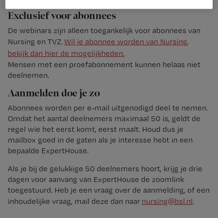
Exclusief voor abonnees
De webinars zijn alleen toegankelijk voor abonnees van
Nursing en TVZ.
Wil je abonnee worden van Nursing,
bekijk dan hier de mogelijkheden.
Mensen met een proefabonnement kunnen helaas niet
deelnemen.
Aanmelden doe je zo
Abonnees worden per e-mail uitgenodigd deel te nemen.
Omdat het aantal deelnemers maximaal 50 is, geldt de
regel wie het eerst komt, eerst maalt. Houd dus je
mailbox goed in de gaten als je interesse hebt in een
bepaalde ExpertHouse.
Als je bij de gelukkige 50 deelnemers hoort, krijg je drie
dagen voor aanvang van ExpertHouse de zoomlink
toegestuurd. Heb je een vraag over de aanmelding, of een
inhoudelijke vraag, mail deze dan naar
nursing@bsl.nl
.