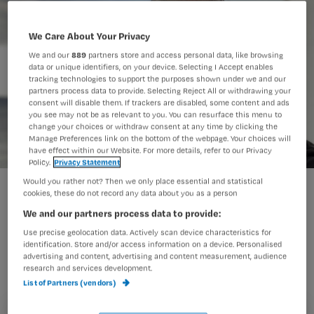
We Care About Your Privacy
We and our
889
partners store and access personal data, like browsing
data or unique identifiers, on your device. Selecting I Accept enables
tracking technologies to support the purposes shown under we and our
partners process data to provide. Selecting Reject All or withdrawing your
consent will disable them. If trackers are disabled, some content and ads
you see may not be as relevant to you. You can resurface this menu to
change your choices or withdraw consent at any time by clicking the
Manage Preferences link on the bottom of the webpage. Your choices will
have effect within our Website. For more details, refer to our Privacy
Policy.
Privacy Statement
Would you rather not? Then we only place essential and statistical
cookies, these do not record any data about you as a person
‘Regelmatig zie ik patiënten met
We and our partners process data to provide:
chronische wonden die
Use precise geolocation data. Actively scan device characteristics for
identification. Store and/or access information on a device. Personalised
therapieontrouw zijn. Ligt dit aan de
advertising and content, advertising and content measurement, audience
patiënt of aan ons als behandelaars?’
research and services development.
List of Partners (vendors)
Dat vraagt verpleegkundig specialist
Henri Post* zich af.