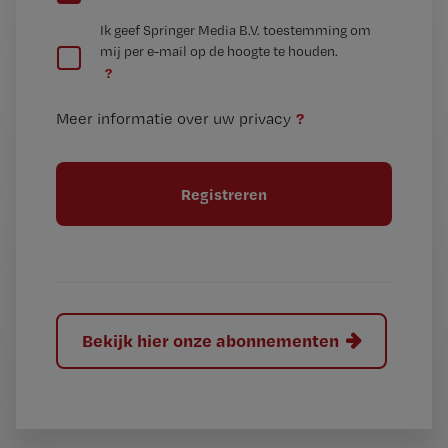
e
G
Ik geef Springer Media B.V. toestemming om
e
mij per e-mail op de hoogte te houden.
e
n
?
e
t
n
i
?
Meer informatie over uw privacy
t
t
i
e
t
l
e
l
?
Bekijk hier onze abonnementen