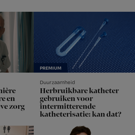
Duurzaamheid
mière
Herbruikbare katheter
e en
gebruiken voor
eve zorg
intermitterende
katheterisatie: kan dat?