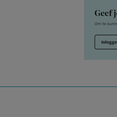
Geef j
Om te kunne
Inlogg