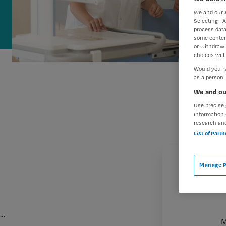
We and our
Selecting I 
process data
some conten
or withdraw 
choices will 
Would you ra
as a person
We and ou
Use precise 
information 
research an
List of Part
Manage P
…
M