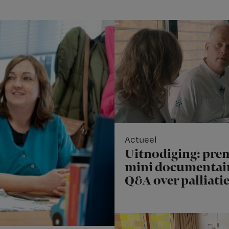
Actueel
Uitnodiging: pre
mini documentair
Q&A over palliati