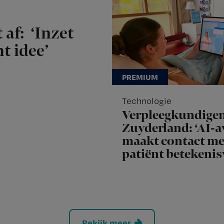
 af: ‘Inzet
t idee’
Technologie
Verpleegkundige
Zuyderland: ‘AI-a
maakt contact me
patiënt betekenis
Bekijk meer