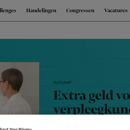
llenges
Handelingen
Congressen
Vacatures
Actueel
Extra geld v
verpleegkund
open
bout Your Privacy