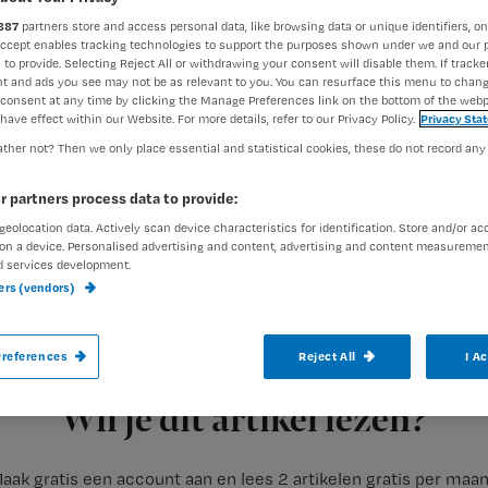
887
partners store and access personal data, like browsing data or unique identifiers, on
Accept enables tracking technologies to support the purposes shown under we and our 
 to provide. Selecting Reject All or withdrawing your consent will disable them. If tracker
Nienke Berends
9 septembe
Auteur:
t and ads you see may not be as relevant to you. You can resurface this menu to chan
consent at any time by clicking the Manage Preferences link on the bottom of the webp
have effect within our Website. For more details, refer to our Privacy Policy.
Privacy Sta
ther not? Then we only place essential and statistical cookies, these do not record any
r partners process data to provide:
geolocation data. Actively scan device characteristics for identification. Store and/or ac
Er is 5 miljoen extra beschikbaar gekome
on a device. Personalised advertising and content, advertising and content measuremen
Landelijk Actieplan Zeggenschap en Veerk
d services development.
ners (vendors)
vragen, is nu open.
references
Reject All
I A
Registreren
Het geld is bedoeld voor
Wil je dit artikel lezen?
aak gratis een account aan en lees 2 artikelen gratis per maa