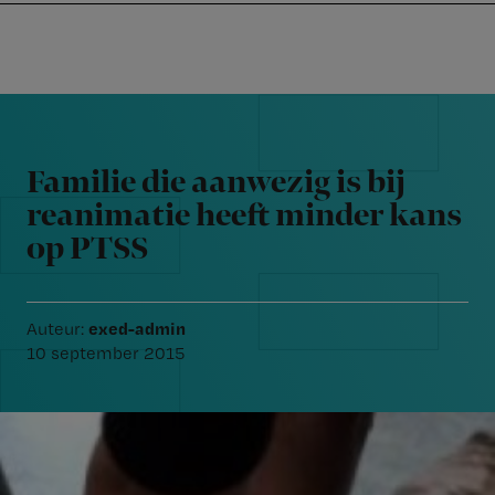
Nursing
W
Skip
Skip
Skip
voor
m
Inloggen
to
to
to
verpleegkundigen
wi
primary
main
footer
jo
navigation
content
Reader
st
Interactions
be
Familie die aanwezig is bij
reanimatie heeft minder kans
op PTSS
exed-admin
Auteur:
10 september 2015