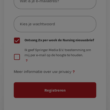
je
e-
Kies
mailadres?
je
*
wachtwoord
G
Ontvang 2x per week de Nursing nieuwsbrief
e
G
Ik geef Springer Media B.V. toestemming om
e
mij per e-mail op de hoogte te houden.
e
n
?
e
t
n
i
?
Meer informatie over uw privacy
t
t
i
e
t
l
e
l
?