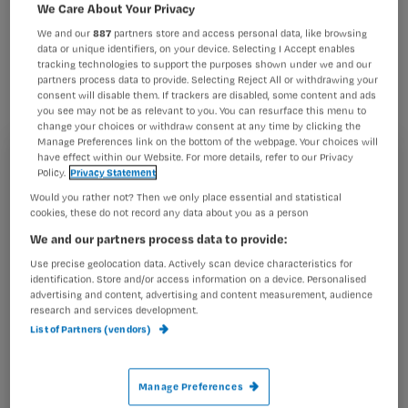
voor de V&VN Zorgaward 2012, meldt
We Care About Your Privacy
V&VN.
We and our
887
partners store and access personal data, like browsing
data or unique identifiers, on your device. Selecting I Accept enables
tracking technologies to support the purposes shown under we and our
partners process data to provide. Selecting Reject All or withdrawing your
consent will disable them. If trackers are disabled, some content and ads
you see may not be as relevant to you. You can resurface this menu to
change your choices or withdraw consent at any time by clicking the
Verzorgenden kunnen in september via
www.venvn.nl
en
Manage Preferences link on the bottom of the webpage. Your choices will
www.verzorgendenonline.nl
hun voorkeur voor de winnaa
have effect within our Website. For more details, refer to our Privacy
Registreren
Policy.
Privacy Statement
r aangeven, meldt V&VN. De
Would you rather not? Then we only place essential and statistical
Wil je dit artikel lezen?
cookies, these do not record any data about you as a person
We and our partners process data to provide:
Maak gratis een account aan en lees 2
…
artikelen gratis per maand
Use precise geolocation data. Actively scan device characteristics for
identification. Store and/or access information on a device. Personalised
advertising and content, advertising and content measurement, audience
Al een account of abonnement?
Log dan in
research and services development.
List of Partners (vendors)
Wat
Manage Preferences
is