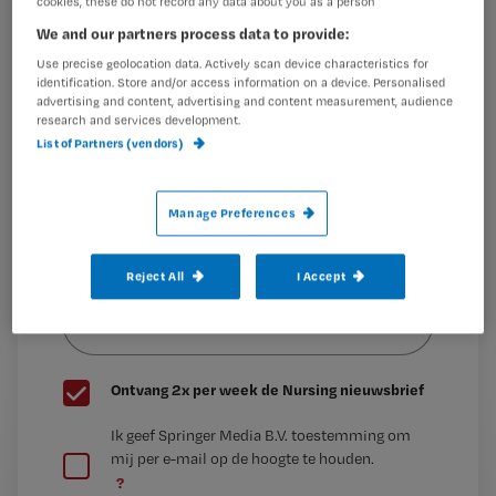
cookies, these do not record any data about you as a person
Maak gratis een account aan en lees 2
…
We and our partners process data to provide:
artikelen gratis per maand
Use precise geolocation data. Actively scan device characteristics for
Al een account of abonnement?
Log dan in
identification. Store and/or access information on a device. Personalised
advertising and content, advertising and content measurement, audience
research and services development.
List of Partners (vendors)
Wat
is
Manage Preferences
je
e-
Reject All
I Accept
Kies
mailadres?
je
*
wachtwoord
G
Ontvang 2x per week de Nursing nieuwsbrief
e
G
Ik geef Springer Media B.V. toestemming om
e
mij per e-mail op de hoogte te houden.
e
n
?
e
t