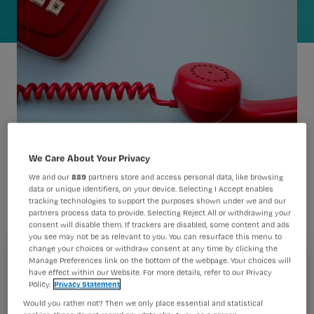
We Care About Your Privacy
We and our
889
partners store and access personal data, like browsing
data or unique identifiers, on your device. Selecting I Accept enables
tracking technologies to support the purposes shown under we and our
Bij geldzorgen kunnen medewerkers van UMC Utrecht
partners process data to provide. Selecting Reject All or withdrawing your
consent will disable them. If trackers are disabled, some content and ads
bellen naar een hulplijn. Van financiële ondersteuning
you see may not be as relevant to you. You can resurface this menu to
vanuit het Personeelsfonds, tot financiële regelingen van
change your choices or withdraw consent at any time by clicking the
de gemeente: de adviseurs kennen de mogelijkheden en
Manage Preferences link on the bottom of the webpage. Your choices will
Registreren
have effect within our Website. For more details, refer to our Privacy
helpen collega’s bij hun aanvragen.
Policy.
Privacy Statement
Wil je dit artikel lezen?
Would you rather not? Then we only place essential and statistical
Ivon