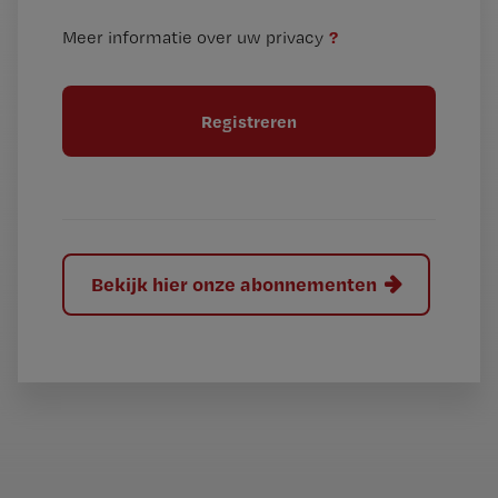
n
i
?
Meer informatie over uw privacy
t
t
i
e
t
l
e
l
?
Bekijk hier onze abonnementen