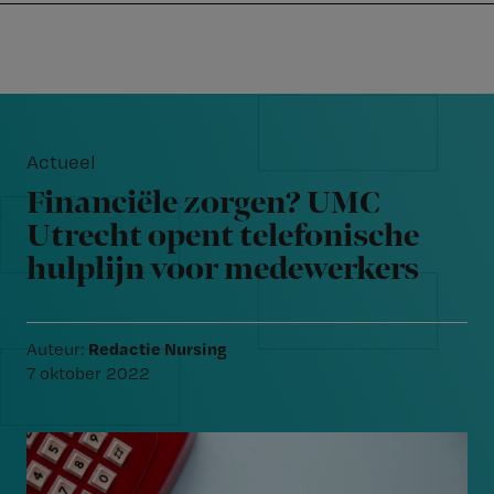
Nursing
W
Skip
Skip
Skip
voor
m
Inloggen
to
to
to
verpleegkundigen
wi
primary
main
footer
jo
navigation
content
Reader
st
Interactions
be
Actueel
Financiële zorgen? UMC
Utrecht opent telefonische
hulplijn voor medewerkers
Redactie Nursing
Auteur:
7 oktober 2022