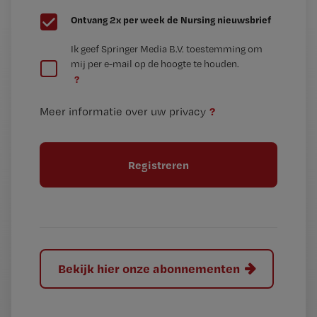
G
Ontvang 2x per week de Nursing nieuwsbrief
e
G
Ik geef Springer Media B.V. toestemming om
e
mij per e-mail op de hoogte te houden.
e
n
?
e
t
n
i
?
Meer informatie over uw privacy
t
t
i
e
t
l
e
l
?
Bekijk hier onze abonnementen