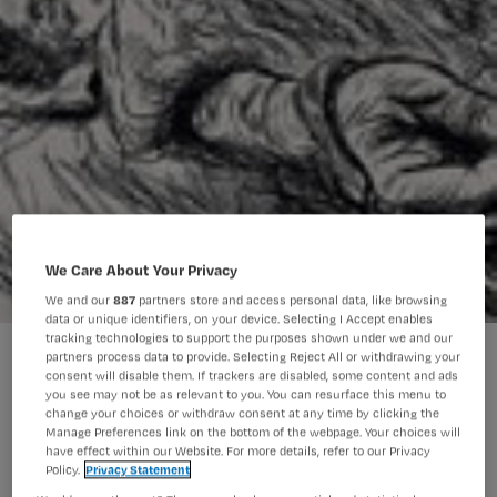
We Care About Your Privacy
We and our
887
partners store and access personal data, like browsing
data or unique identifiers, on your device. Selecting I Accept enables
tracking technologies to support the purposes shown under we and our
partners process data to provide. Selecting Reject All or withdrawing your
consent will disable them. If trackers are disabled, some content and ads
Fixeren is uit. Tenminste, dat meldt
you see may not be as relevant to you. You can resurface this menu to
het nieuws.
change your choices or withdraw consent at any time by clicking the
Manage Preferences link on the bottom of the webpage. Your choices will
have effect within our Website. For more details, refer to our Privacy
Policy.
Privacy Statement