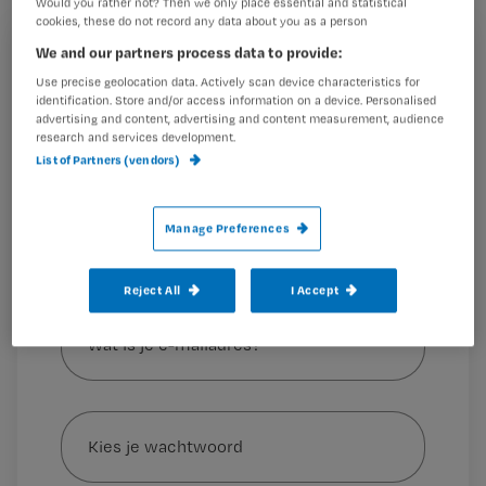
Would you rather not? Then we only place essential and statistical
cookies, these do not record any data about you as a person
Fixeren wordt ingezet om gevaren te voorkomen, maar
We and our partners process data to provide:
Registreren
heeft alleen vorig jaar al
acht gevaarlijke situaties
Use precise geolocation data. Actively scan device characteristics for
Wil je dit artikel lezen?
opgeleverd
. Ik heb het erover met mijn collega’s.
‘Wat
identification. Store and/or access information on a device. Personalised
advertising and content, advertising and content measurement, audience
moet
research and services development.
Maak gratis een account aan en lees 2
…
List of Partners (vendors)
artikelen gratis per maand
Al een account of abonnement?
Log dan in
Manage Preferences
Reject All
I Accept
Wat
is
je
e-
Kies
mailadres?
je
*
wachtwoord