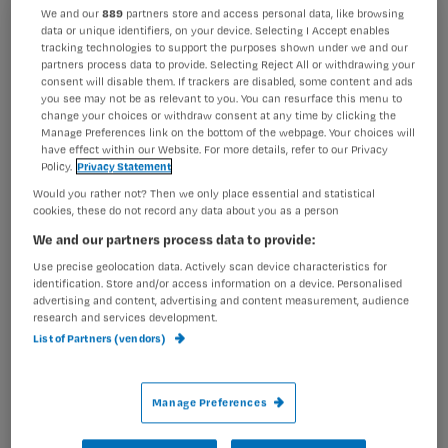
We and our
889
partners store and access personal data, like browsing
Flebitis kwam veel voor op de afdeling cardiologie van
data or unique identifiers, on your device. Selecting I Accept enables
Registreren
tracking technologies to support the purposes shown under we and our
het Catharina-ziekenhuis in Eindhoven. Een aantal
partners process data to provide. Selecting Reject All or withdrawing your
Wil je dit artikel lezen?
verpleegkundigen pakte dit probleem evidence based
consent will disable them. If trackers are disabled, some content and ads
aan. Met succes. Download hier hun protocollen
you see may not be as relevant to you. You can resurface this menu to
change your choices or withdraw consent at any time by clicking the
Maak gratis een account aan en lees 2
…
Manage Preferences link on the bottom of the webpage. Your choices will
artikelen gratis per maand
have effect within our Website. For more details, refer to our Privacy
Policy.
Privacy Statement
Al een account of abonnement?
Log dan in
Would you rather not? Then we only place essential and statistical
cookies, these do not record any data about you as a person
We and our partners process data to provide:
Wat
Use precise geolocation data. Actively scan device characteristics for
identification. Store and/or access information on a device. Personalised
is
advertising and content, advertising and content measurement, audience
je
research and services development.
e-
List of Partners (vendors)
Kies
mailadres?
je
*
wachtwoord
Manage Preferences