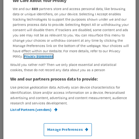
We Care About Your Privacy
met 75%. De populariteit van
We and our
889
partners store and access personal data, like browsing
zonnebaden en zonvakanties zijn hier
data or unique identifiers, on your device. Selecting I Accept enables
tracking technologies to support the purposes shown under we and our
de oorzaak van, meldt KWF
partners process data to provide. Selecting Reject All or withdrawing your
Kankerbestrijding.
consent will disable them. If trackers are disabled, some content and ads
you see may not be as relevant to you. You can resurface this menu to
Registreren
change your choices or withdraw consent at any time by clicking the
Manage Preferences link on the bottom of the webpage. Your choices will
have effect within our Website. For more details, refer to our Privacy
Wil je dit artikel lezen?
Policy.
Privacy Statement
De Kankerbestrijding start een campagne om mensen te
Would you rather not? Then we only place essential and statistical
Maak gratis een account aan en lees 2
…
cookies, these do not record any data about you as a person
artikelen gratis per maand
We and our partners process data to provide:
Al een account of abonnement?
Log dan in
Use precise geolocation data. Actively scan device characteristics for
identification. Store and/or access information on a device. Personalised
advertising and content, advertising and content measurement, audience
research and services development.
List of Partners (vendors)
Wat
is
je
Manage Preferences
e-